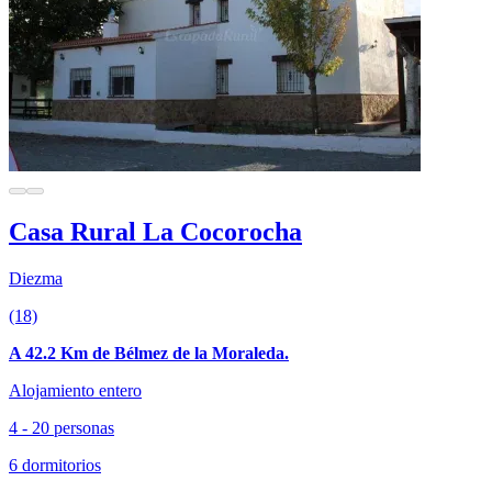
Casa Rural La Cocorocha
Diezma
(18)
A 42.2 Km de Bélmez de la Moraleda.
Alojamiento entero
4 - 20 personas
6 dormitorios