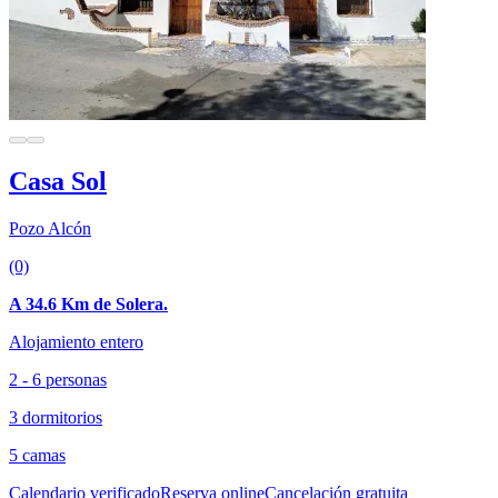
Casa Sol
Pozo Alcón
(0)
A 34.6 Km de Solera.
Alojamiento entero
2 - 6 personas
3 dormitorios
5 camas
Calendario verificado
Reserva online
Cancelación gratuita