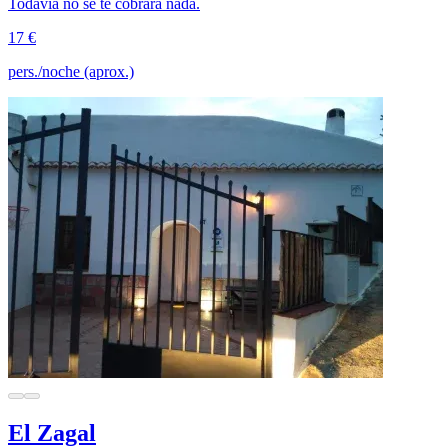
Todavía no se te cobrará nada.
17 €
pers./noche (aprox.)
El Zagal