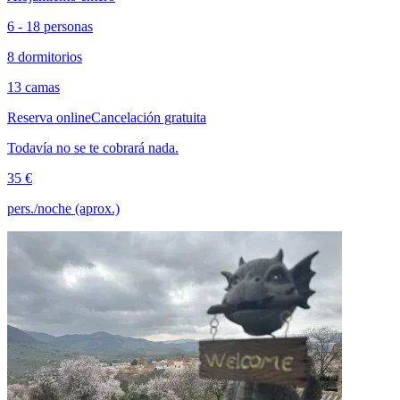
6 - 18 personas
8 dormitorios
13 camas
Reserva online
Cancelación gratuita
Todavía no se te cobrará nada.
35 €
pers./noche (aprox.)