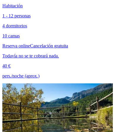
Habitación
1 - 12 personas
4 dormitorios
10 camas
Reserva online
Cancelación gratuita
Todavía no se te cobrará nada.
40 €
pers./noche (aprox.)