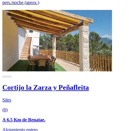
pers./noche (aprox.)
Cortijo la Zarza y Peñafleita
Siles
(0)
A 6.5 Km de Benatae.
Alojamiento entero