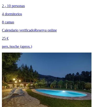
2 - 10 personas
4 dormitorios
8 camas
Calendario verificado
Reserva online
25 €
pers./noche (aprox.)