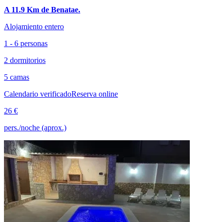
A 11.9 Km de Benatae.
Alojamiento entero
1 - 6 personas
2 dormitorios
5 camas
Calendario verificado
Reserva online
26 €
pers./noche (aprox.)