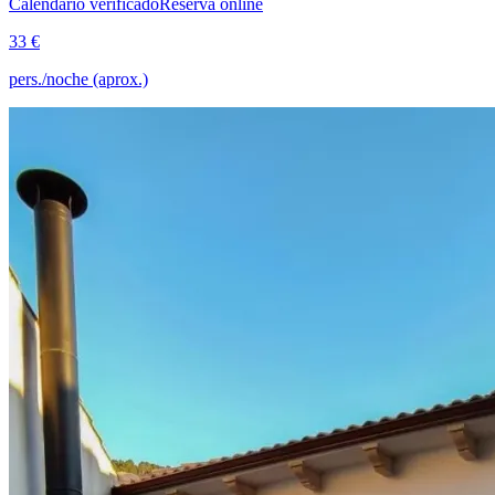
Calendario verificado
Reserva online
33 €
pers./noche (aprox.)