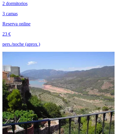
2 dormitorios
3 camas
Reserva online
23 €
pers./noche (aprox.)