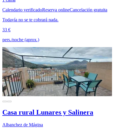
Calendario verificado
Reserva online
Cancelación gratuita
Todavía no se te cobrará nada.
33 €
pers./noche (aprox.)
Casa rural Lunares y Salinera
Albanchez de Mágina