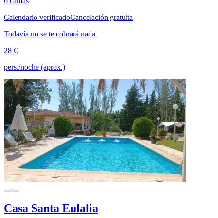
6 camas
Calendario verificado
Cancelación gratuita
Todavía no se te cobrará nada.
28 €
pers./noche (aprox.)
Casa Santa Eulalia