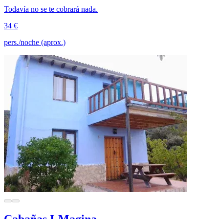
Todavía no se te cobrará nada.
34 €
pers./noche (aprox.)
Cabañas I-Magina