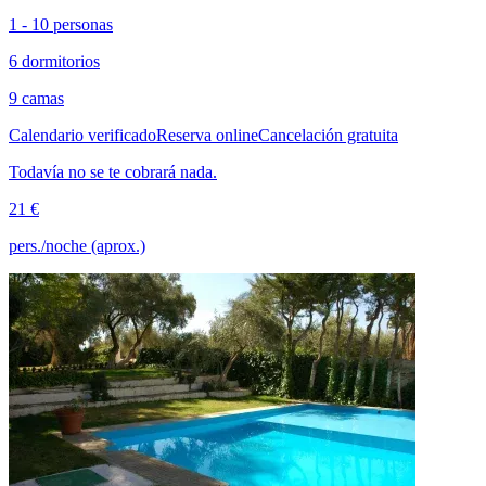
1 - 10 personas
6 dormitorios
9 camas
Calendario verificado
Reserva online
Cancelación gratuita
Todavía no se te cobrará nada.
21 €
pers./noche (aprox.)