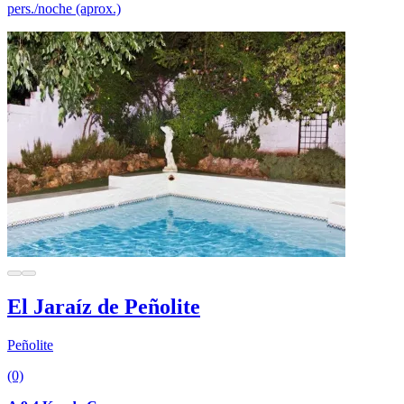
pers./noche (aprox.)
El Jaraíz de Peñolite
Peñolite
(0)