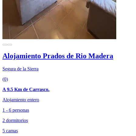
Alojamiento Prados de Rio Madera
Segura de la Sierra
(0)
A 9.5 Km de Carrasco.
Alojamiento entero
1 - 6 personas
2 dormitorios
5 camas