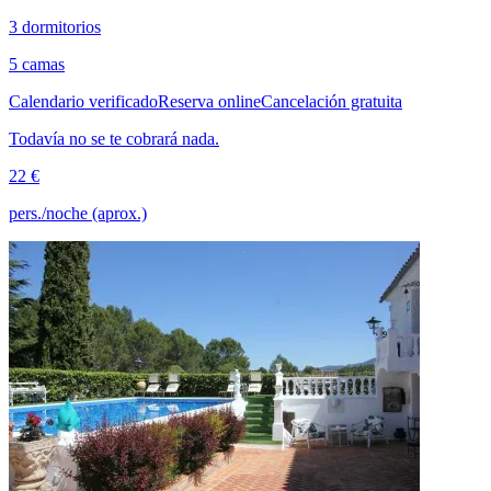
3 dormitorios
5 camas
Calendario verificado
Reserva online
Cancelación gratuita
Todavía no se te cobrará nada.
22 €
pers./noche (aprox.)