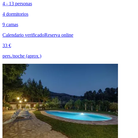
4 - 13 personas
4 dormitorios
9 camas
Calendario verificado
Reserva online
33 €
pers./noche (aprox.)