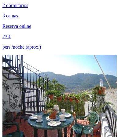
2 dormitorios
3 camas
Reserva online
23 €
pers./noche (aprox.)