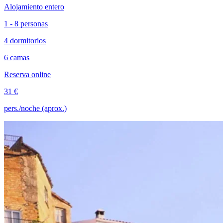
Alojamiento entero
1 - 8 personas
4 dormitorios
6 camas
Reserva online
31 €
pers./noche (aprox.)