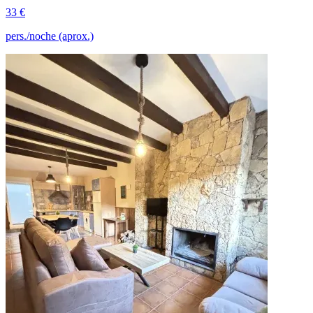
33 €
pers./noche (aprox.)