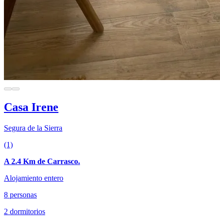
Casa Irene
Segura de la Sierra
(1)
A 2.4 Km de Carrasco.
Alojamiento entero
8 personas
2 dormitorios