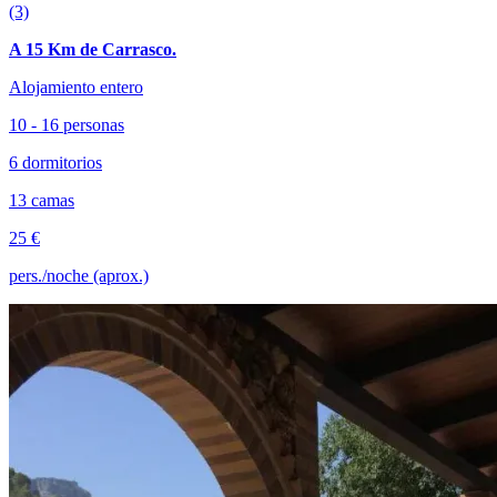
(3)
A 15 Km de Carrasco.
Alojamiento entero
10 - 16 personas
6 dormitorios
13 camas
25 €
pers./noche (aprox.)