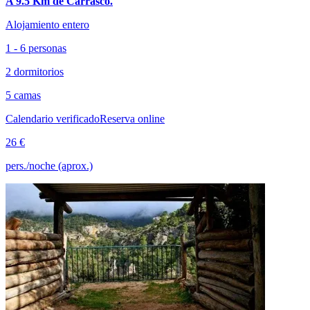
A 9.5 Km de Carrasco.
Alojamiento entero
1 - 6 personas
2 dormitorios
5 camas
Calendario verificado
Reserva online
26 €
pers./noche (aprox.)