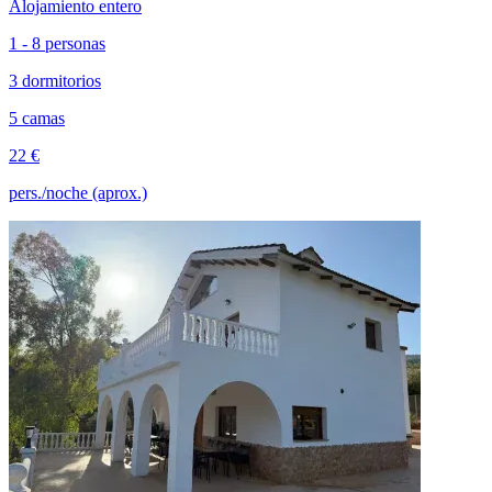
Alojamiento entero
1 - 8 personas
3 dormitorios
5 camas
22 €
pers./noche (aprox.)