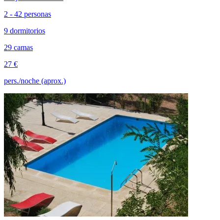
2 - 42 personas
9 dormitorios
29 camas
27 €
pers./noche (aprox.)