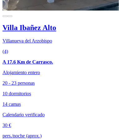
Villa Ibañez Alto
Villanueva del Arzobispo
(4)
A 17.6 Km de Carrasco.
Alojamiento entero
20 - 23 personas
10 dormitorios
14 camas
Calendario verificado
30 €
pers./noche (aprox.)