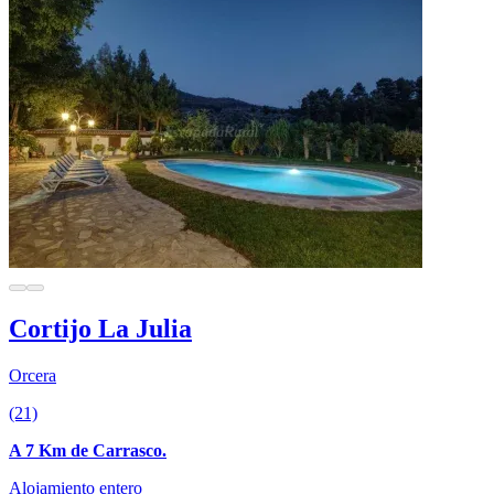
Cortijo La Julia
Orcera
(21)
A 7 Km de Carrasco.
Alojamiento entero