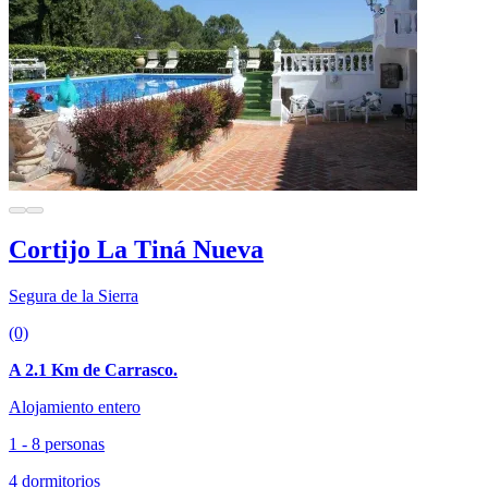
Cortijo La Tiná Nueva
Segura de la Sierra
(0)
A 2.1 Km de Carrasco.
Alojamiento entero
1 - 8 personas
4 dormitorios