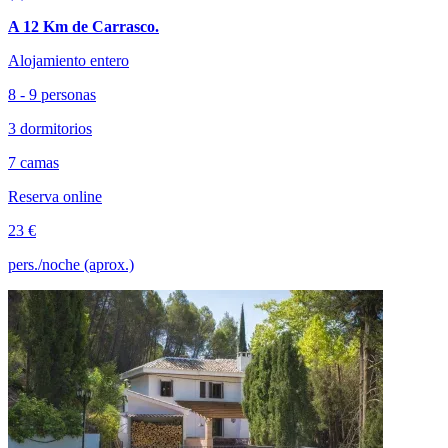
A 12 Km de Carrasco.
Alojamiento entero
8 - 9 personas
3 dormitorios
7 camas
Reserva online
23 €
pers./noche (aprox.)