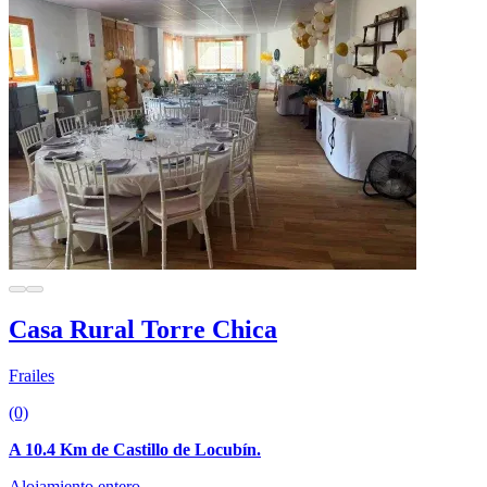
Casa Rural Torre Chica
Frailes
(0)
A 10.4 Km de Castillo de Locubín.
Alojamiento entero