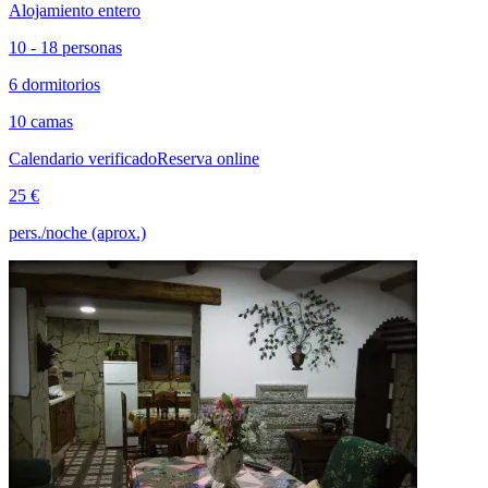
Alojamiento entero
10 - 18 personas
6 dormitorios
10 camas
Calendario verificado
Reserva online
25 €
pers./noche (aprox.)