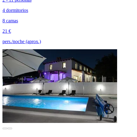
4 dormitorios
8 camas
21 €
pers./noche (aprox.)