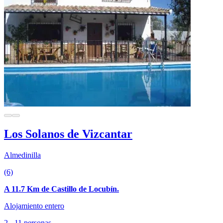
Los Solanos de Vizcantar
Almedinilla
(6)
A 11.7 Km de Castillo de Locubín.
Alojamiento entero
2 - 11 personas