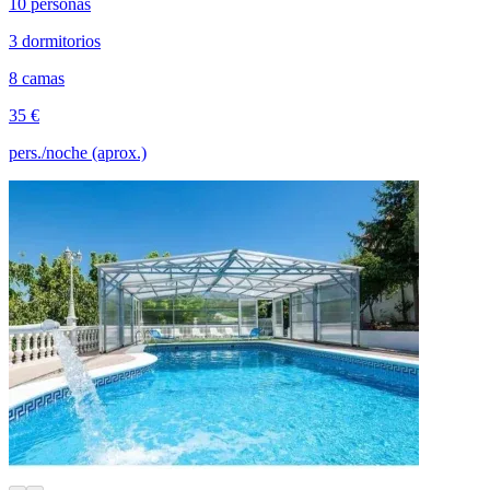
10 personas
3 dormitorios
8 camas
35 €
pers./noche (aprox.)