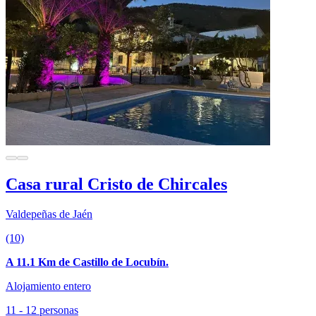
Casa rural Cristo de Chircales
Valdepeñas de Jaén
(10)
A 11.1 Km de Castillo de Locubín.
Alojamiento entero
11 - 12 personas