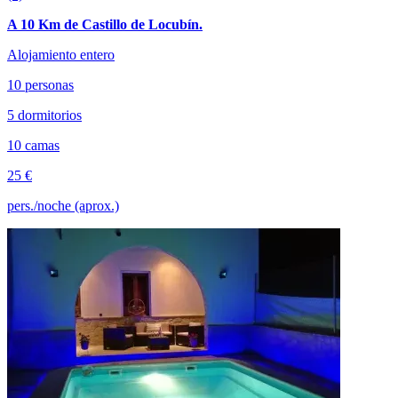
A 10 Km de Castillo de Locubín.
Alojamiento entero
10 personas
5 dormitorios
10 camas
25 €
pers./noche (aprox.)