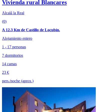
Vivienda rural Blancares
Alcalá la Real
(0)
A 12.3 Km de Castillo de Locubín.
Alojamiento entero
1 - 17 personas
7 dormitorios
14 camas
23 €
pers./noche (aprox.)