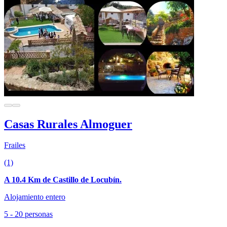
Casas Rurales Almoguer
Frailes
(1)
A 10.4 Km de Castillo de Locubín.
Alojamiento entero
5 - 20 personas