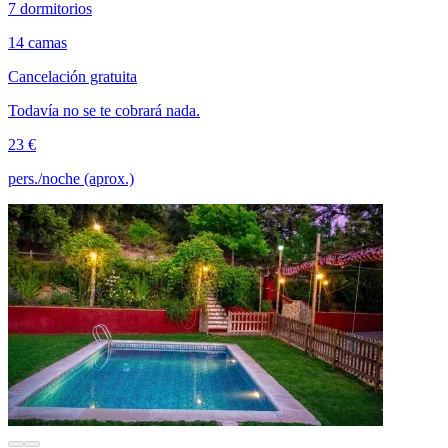
7 dormitorios
14 camas
Cancelación gratuita
Todavía no se te cobrará nada.
23 €
pers./noche (aprox.)