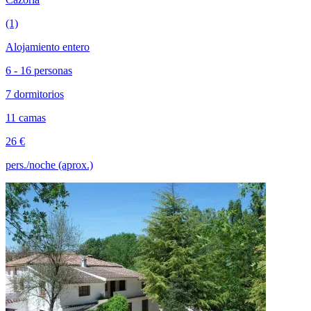
(1)
Alojamiento entero
6 - 16 personas
7 dormitorios
11 camas
26 €
pers./noche (aprox.)