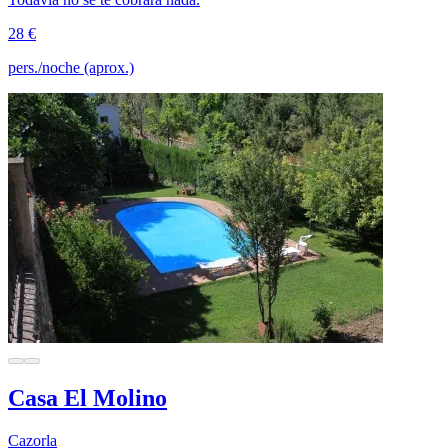
28 €
pers./noche (aprox.)
Casa El Molino
Cazorla