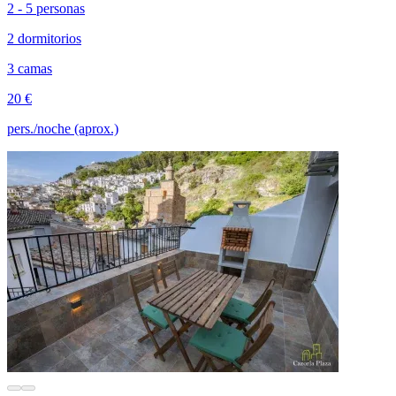
2 - 5 personas
2 dormitorios
3 camas
20 €
pers./noche (aprox.)