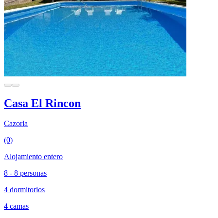
Casa El Rincon
Cazorla
(0)
Alojamiento entero
8 - 8 personas
4 dormitorios
4 camas