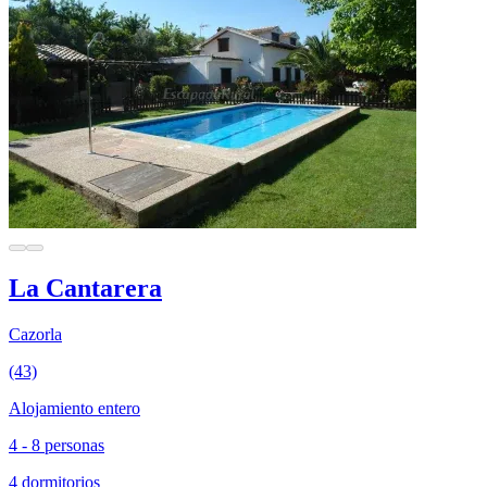
La Cantarera
Cazorla
(43)
Alojamiento entero
4 - 8 personas
4 dormitorios