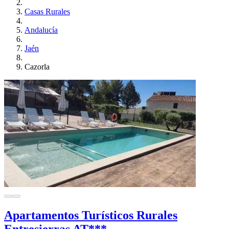
Casas Rurales
Andalucía
Jaén
Cazorla
Apartamentos Turísticos Rurales
Entresierras AT***