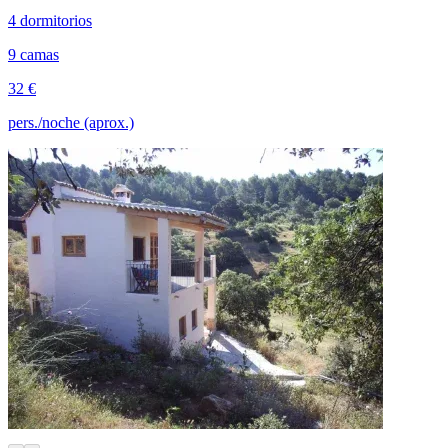
4 dormitorios
9 camas
32 €
pers./noche (aprox.)