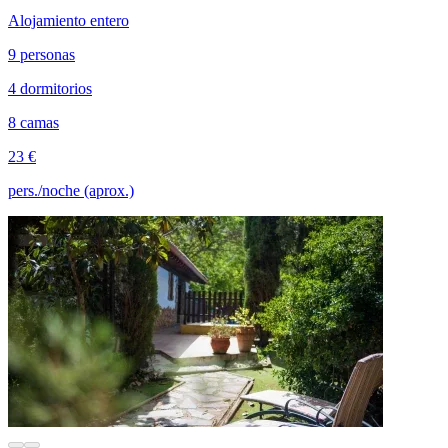
Alojamiento entero
9 personas
4 dormitorios
8 camas
23 €
pers./noche (aprox.)