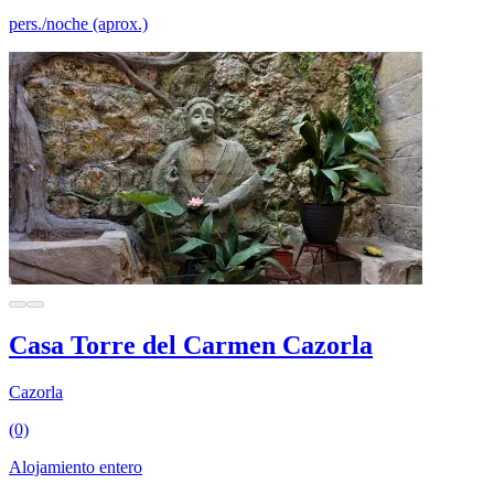
pers./noche (aprox.)
Casa Torre del Carmen Cazorla
Cazorla
(0)
Alojamiento entero