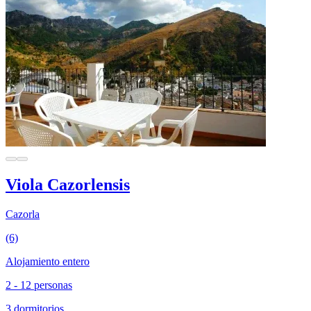
Viola Cazorlensis
Cazorla
(6)
Alojamiento entero
2 - 12 personas
3 dormitorios