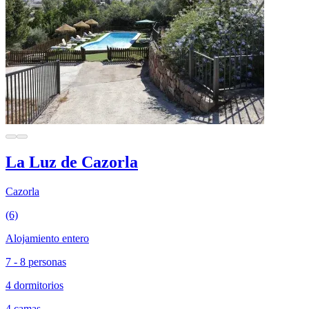
La Luz de Cazorla
Cazorla
(6)
Alojamiento entero
7 - 8 personas
4 dormitorios
4 camas