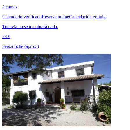
2 camas
Calendario verificado
Reserva online
Cancelación gratuita
Todavía no se te cobrará nada.
24 €
pers./noche (aprox.)