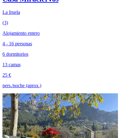
La Iruela
(3)
Alojamiento entero
4 - 16 personas
6 dormitorios
13 camas
25 €
pers./noche (aprox.)