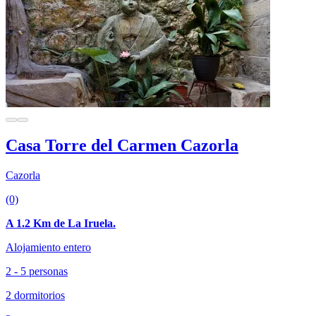
Casa Torre del Carmen Cazorla
Cazorla
(0)
A 1.2 Km de La Iruela.
Alojamiento entero
2 - 5 personas
2 dormitorios