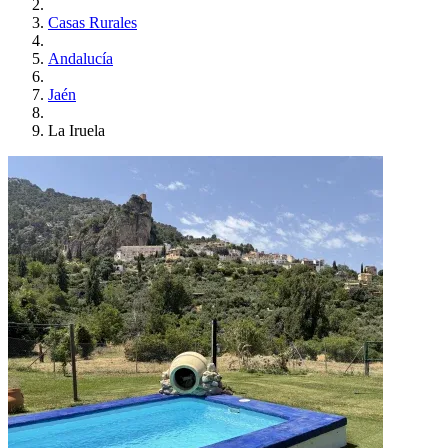
Casas Rurales
Andalucía
Jaén
La Iruela