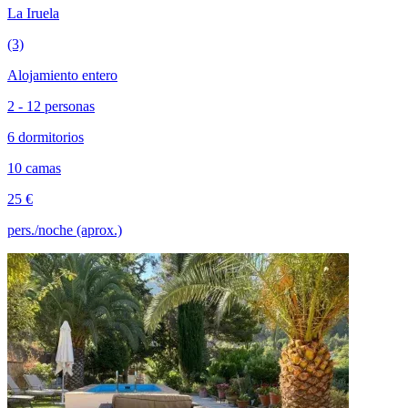
La Iruela
(3)
Alojamiento entero
2 - 12 personas
6 dormitorios
10 camas
25 €
pers./noche (aprox.)