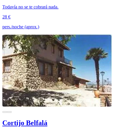
Todavía no se te cobrará nada.
28 €
pers./noche (aprox.)
Cortijo Belfalá