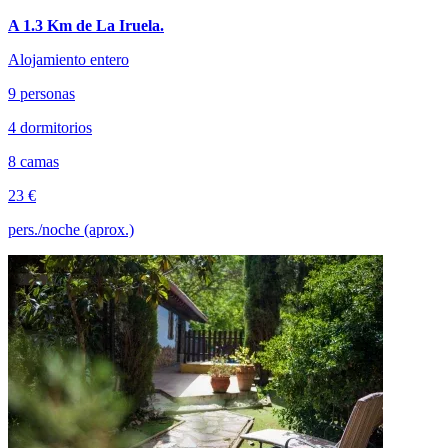
A 1.3 Km de La Iruela.
Alojamiento entero
9 personas
4 dormitorios
8 camas
23 €
pers./noche (aprox.)