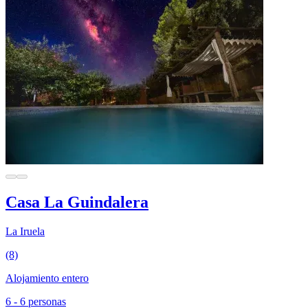
Casa La Guindalera
La Iruela
(8)
Alojamiento entero
6 - 6 personas