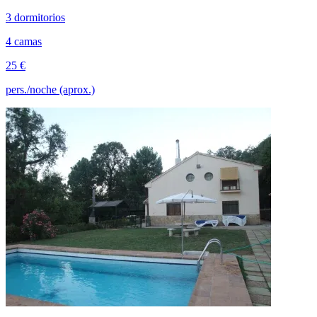
3 dormitorios
4 camas
25 €
pers./noche (aprox.)