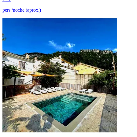
pers./noche (aprox.)