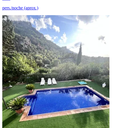
pers./noche (aprox.)