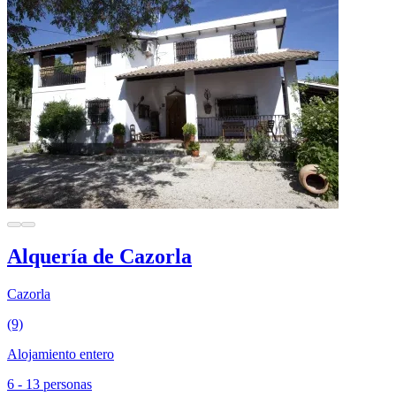
Alquería de Cazorla
Cazorla
(9)
Alojamiento entero
6 - 13 personas