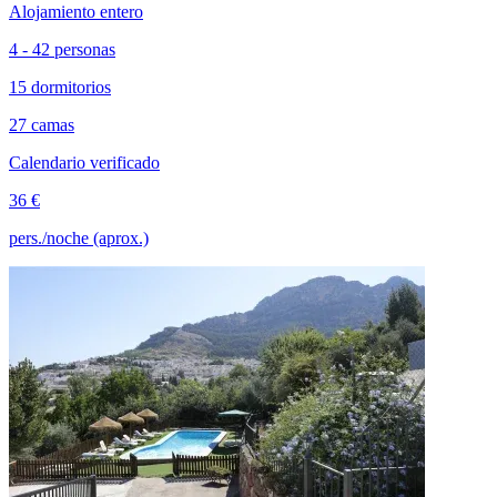
Alojamiento entero
4 - 42 personas
15 dormitorios
27 camas
Calendario verificado
36 €
pers./noche (aprox.)