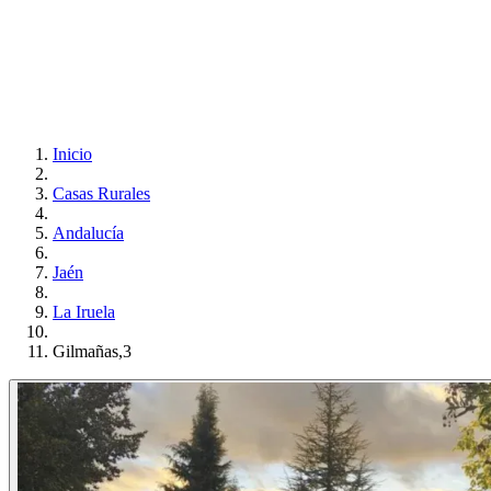
Inicio
Casas Rurales
Andalucía
Jaén
La Iruela
Gilmañas,3