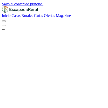
Salto al contenido principal
Inicio
Casas Rurales
Guías
Ofertas
Magazine
...