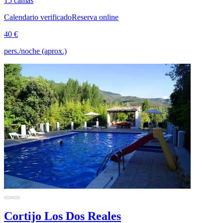
15 camas
Calendario verificado
Reserva online
40 €
pers./noche (aprox.)
Cortijo Los Dos Reales