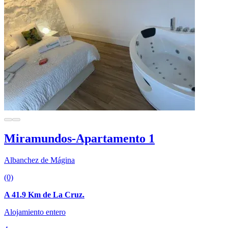
Miramundos-Apartamento 1
Albanchez de Mágina
(0)
A 41.9 Km de La Cruz.
Alojamiento entero