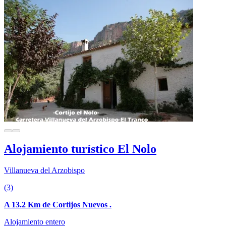
Alojamiento turístico El Nolo
Villanueva del Arzobispo
(3)
A 13.2 Km de Cortijos Nuevos .
Alojamiento entero