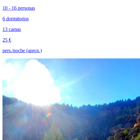
10 - 16 personas
6 dormitorios
13 camas
25 €
pers./noche (aprox.)