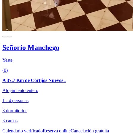
Señorío Manchego
Yeste
(0)
A 37.7 Km de Cortijos Nuevos .
Alojamiento entero
1 - 4 personas
3 dormitorios
3 camas
Calendario verificado
Reserva online
Cancelación gratuita