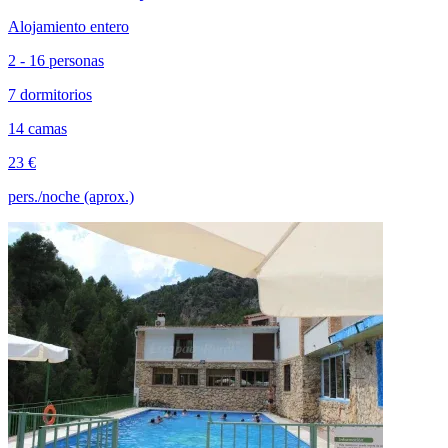
Alojamiento entero
2 - 16 personas
7 dormitorios
14 camas
23 €
pers./noche (aprox.)