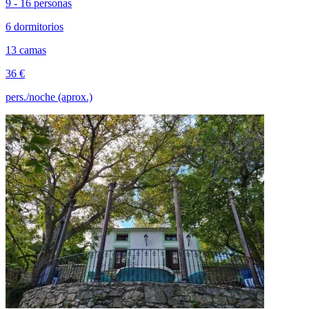
9 - 16 personas
6 dormitorios
13 camas
36 €
pers./noche (aprox.)