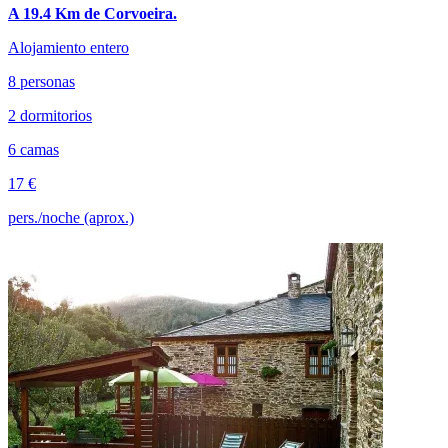
A 19.4 Km de Corvoeira.
Alojamiento entero
8 personas
2 dormitorios
6 camas
17 €
pers./noche (aprox.)