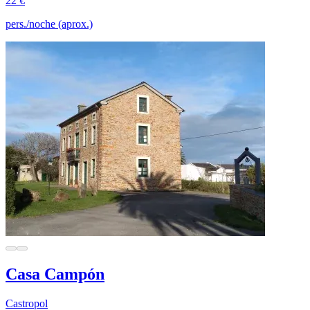
22 €
pers./noche (aprox.)
Casa Campón
Castropol