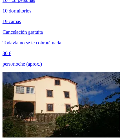
10 - 28 personas
10 dormitorios
19 camas
Cancelación gratuita
Todavía no se te cobrará nada.
30 €
pers./noche (aprox.)