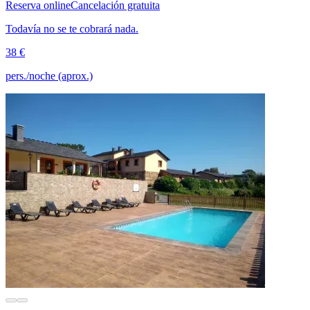
Reserva online
Cancelación gratuita
Todavía no se te cobrará nada.
38 €
pers./noche (aprox.)