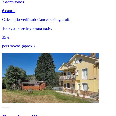
3 dormitorios
6 camas
Calendario verificado
Cancelación gratuita
Todavía no se te cobrará nada.
35 €
pers./noche (aprox.)