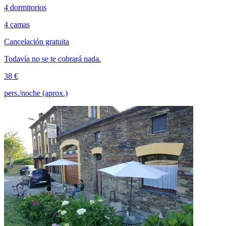
4 dormitorios
4 camas
Cancelación gratuita
Todavía no se te cobrará nada.
38 €
pers./noche (aprox.)