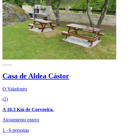
Casa de Aldea Cástor
O Valadouro
(2)
A 10.3 Km de Corvoeira.
Alojamiento entero
1 - 6 personas