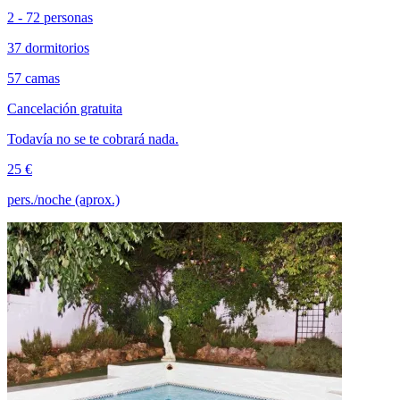
2 - 72 personas
37 dormitorios
57 camas
Cancelación gratuita
Todavía no se te cobrará nada.
25 €
pers./noche (aprox.)