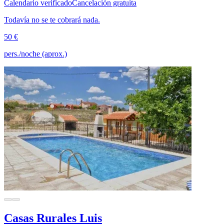
Calendario verificado
Cancelación gratuita
Todavía no se te cobrará nada.
50 €
pers./noche (aprox.)
Casas Rurales Luis