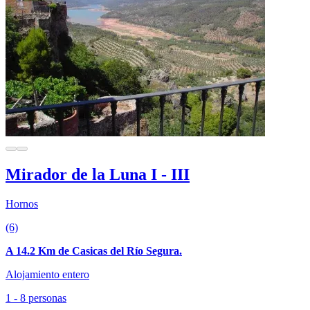
Mirador de la Luna I - III
Hornos
(6)
A 14.2 Km de Casicas del Río Segura.
Alojamiento entero
1 - 8 personas