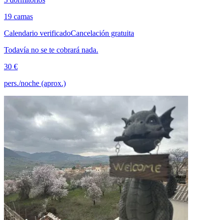
19 camas
Calendario verificado
Cancelación gratuita
Todavía no se te cobrará nada.
30 €
pers./noche (aprox.)