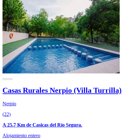
Casas Rurales Nerpio (Villa Turrilla)
Nerpio
(22)
A 25.7 Km de Casicas del Río Segura.
Alojamiento entero