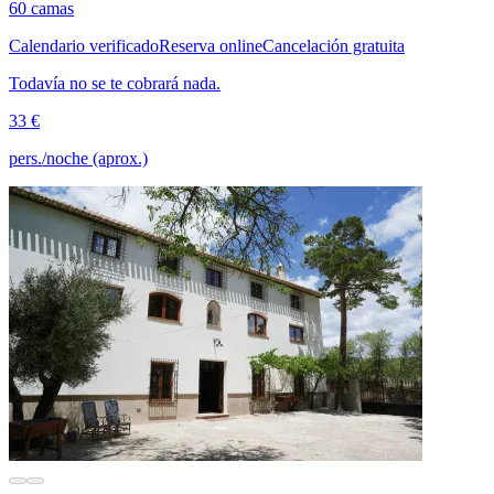
60 camas
Calendario verificado
Reserva online
Cancelación gratuita
Todavía no se te cobrará nada.
33 €
pers./noche (aprox.)