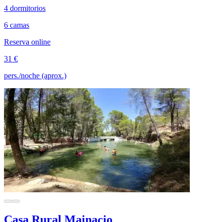
4 dormitorios
6 camas
Reserva online
31 €
pers./noche (aprox.)
Casa Rural Mainacio