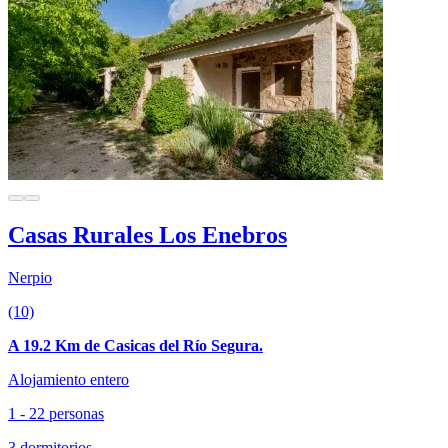
Casas Rurales Los Enebros
Nerpio
(10)
A 19.2 Km de Casicas del Río Segura.
Alojamiento entero
1 - 22 personas
3 dormitorios