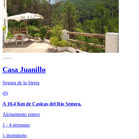
Casa Juanillo
Segura de la Sierra
(0)
A 10.4 Km de Casicas del Río Segura.
Alojamiento entero
1 - 4 personas
1 dormitorio