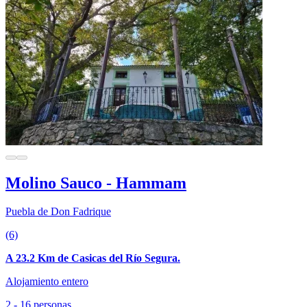
Molino Sauco - Hammam
Puebla de Don Fadrique
(6)
A 23.2 Km de Casicas del Río Segura.
Alojamiento entero
2 - 16 personas