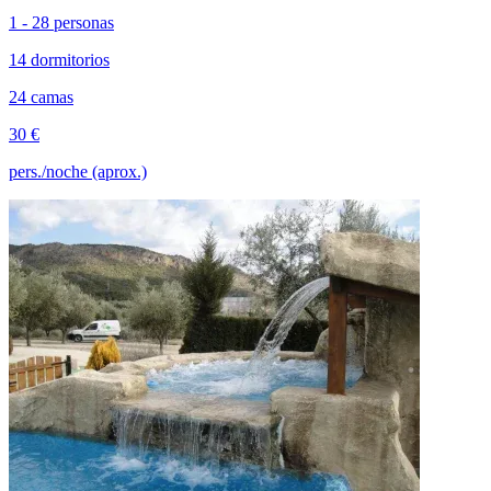
1 - 28 personas
14 dormitorios
24 camas
30 €
pers./noche (aprox.)