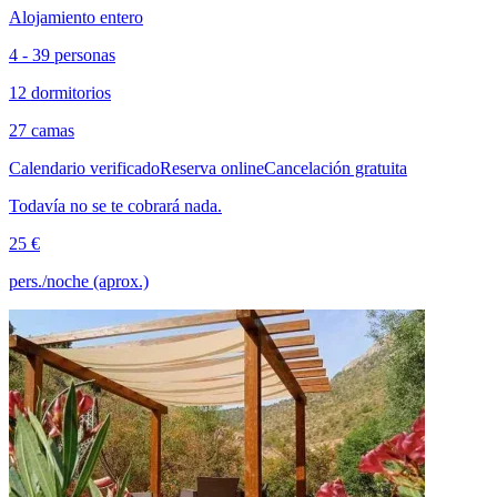
Alojamiento entero
4 - 39 personas
12 dormitorios
27 camas
Calendario verificado
Reserva online
Cancelación gratuita
Todavía no se te cobrará nada.
25 €
pers./noche (aprox.)