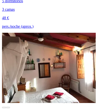
5 dormitorios
3 camas
48 €
pers./noche (aprox.)