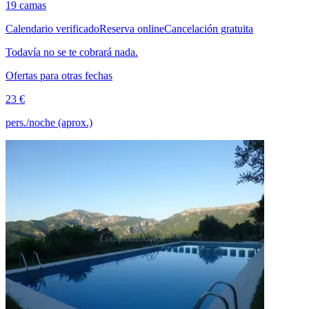
19 camas
Calendario verificado
Reserva online
Cancelación gratuita
Todavía no se te cobrará nada.
Ofertas para otras fechas
23 €
pers./noche (aprox.)