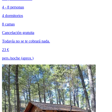
4 - 8 personas
4 dormitorios
8 camas
Cancelación gratuita
Todavía no se te cobrará nada.
23 €
pers./noche (aprox.)