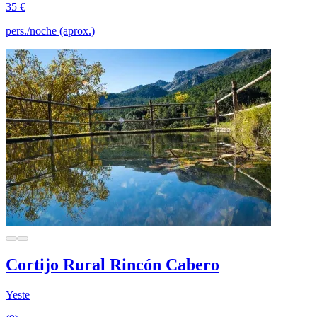
35 €
pers./noche (aprox.)
Cortijo Rural Rincón Cabero
Yeste