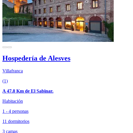
Hospedería de Alesves
Villafranca
(1)
A 47.8 Km de El Sabinar.
Habitación
1 - 4 personas
11 dormitorios
3 camas