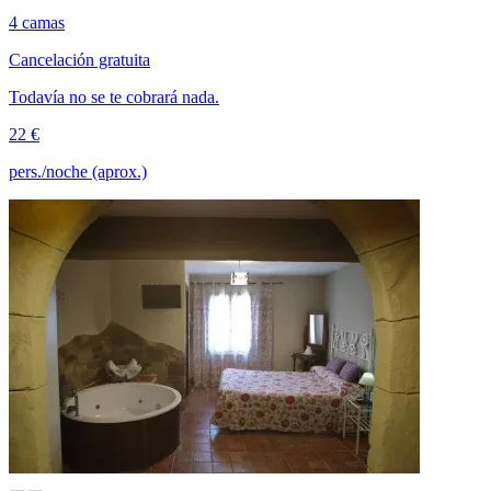
4 camas
Cancelación gratuita
Todavía no se te cobrará nada.
22 €
pers./noche (aprox.)