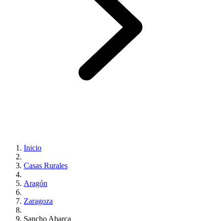
Inicio
Casas Rurales
Aragón
Zaragoza
Sancho Abarca