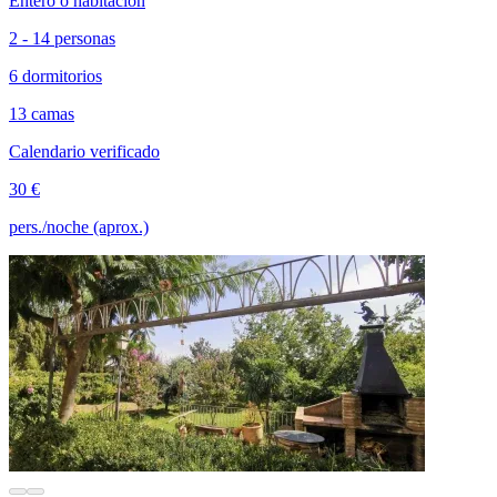
Entero o habitación
2 - 14 personas
6 dormitorios
13 camas
Calendario verificado
30 €
pers./noche (aprox.)