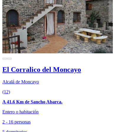
El Corralico del Moncayo
Alcalá de Moncayo
(12)
A 41.6 Km de Sancho Abarca.
Entero o habitación
2 - 16 personas
5 dormitorios