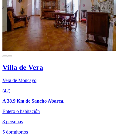
Villa de Vera
Vera de Moncayo
(42)
A 38.9 Km de Sancho Abarca.
Entero o habitación
8 personas
5 dormitorios