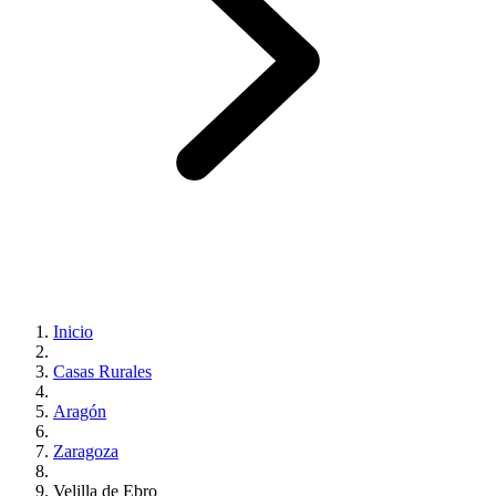
Inicio
Casas Rurales
Aragón
Zaragoza
Velilla de Ebro