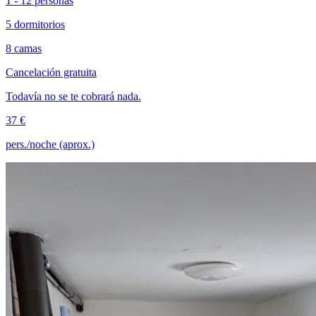
1 - 12 personas
5 dormitorios
8 camas
Cancelación gratuita
Todavía no se te cobrará nada.
37 €
pers./noche (aprox.)