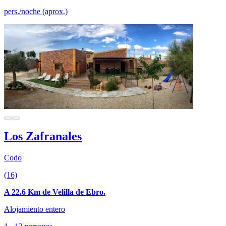
pers./noche (aprox.)
Los Zafranales
Codo
(16)
A 22.6 Km de Velilla de Ebro.
Alojamiento entero