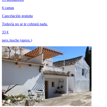
6 camas
Cancelación gratuita
Todavía no se te cobrará nada.
33 €
pers./noche (aprox.)