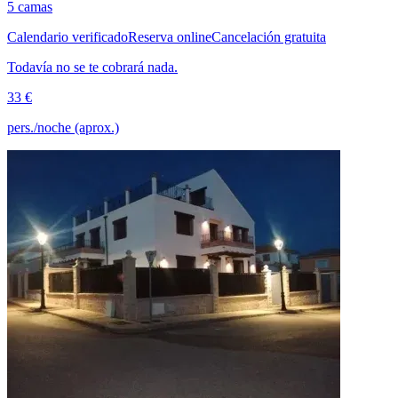
5 camas
Calendario verificado
Reserva online
Cancelación gratuita
Todavía no se te cobrará nada.
33 €
pers./noche (aprox.)