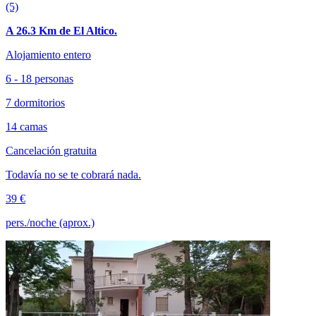
(5)
A 26.3 Km de El Altico.
Alojamiento entero
6 - 18 personas
7 dormitorios
14 camas
Cancelación gratuita
Todavía no se te cobrará nada.
39 €
pers./noche (aprox.)