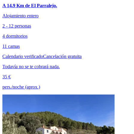
A 14.9 Km de El Parralejo.
Alojamiento entero
2 - 12 personas
4 dormitorios
11 camas
Calendario verificado
Cancelación gratuita
Todavía no se te cobrará nada.
35 €
pers./noche (aprox.)