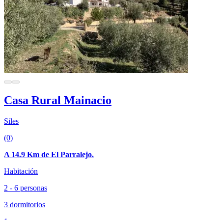
Casa Rural Mainacio
Siles
(0)
A 14.9 Km de El Parralejo.
Habitación
2 - 6 personas
3 dormitorios