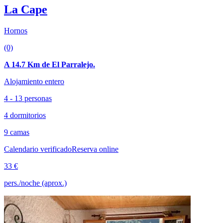
La Cape
Hornos
(0)
A 14.7 Km de El Parralejo.
Alojamiento entero
4 - 13 personas
4 dormitorios
9 camas
Calendario verificado
Reserva online
33 €
pers./noche (aprox.)