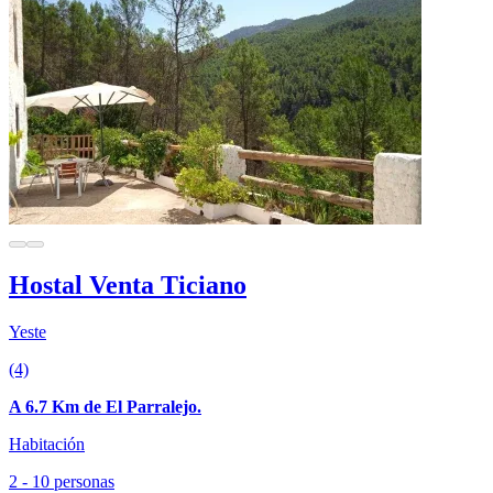
Hostal Venta Ticiano
Yeste
(4)
A 6.7 Km de El Parralejo.
Habitación
2 - 10 personas