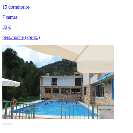
15 dormitorios
7 camas
30 €
pers./noche (aprox.)