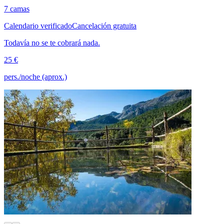
7 camas
Calendario verificado
Cancelación gratuita
Todavía no se te cobrará nada.
25 €
pers./noche (aprox.)