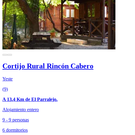
Cortijo Rural Rincón Cabero
Yeste
(9)
A 13.4 Km de El Parralejo.
Alojamiento entero
9 - 9 personas
6 dormitorios