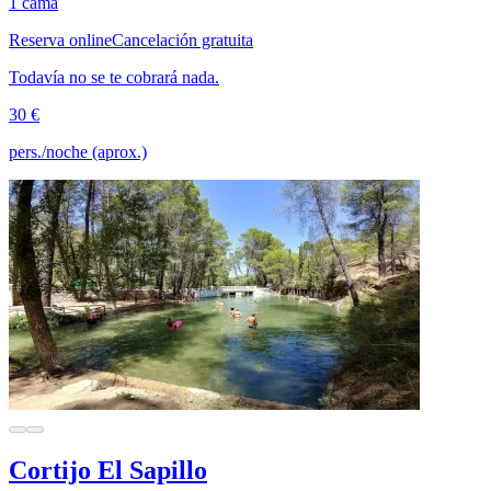
1 cama
Reserva online
Cancelación gratuita
Todavía no se te cobrará nada.
30 €
pers./noche (aprox.)
Cortijo El Sapillo