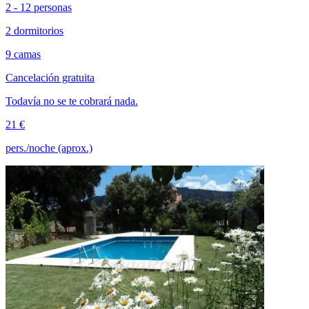
2 - 12 personas
2 dormitorios
9 camas
Cancelación gratuita
Todavía no se te cobrará nada.
21 €
pers./noche (aprox.)