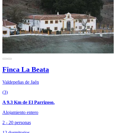
Finca La Beata
Valdepeñas de Jaén
(3)
A 9.3 Km de El Parrizoso.
Alojamiento entero
2 - 20 personas
12 dormitorios