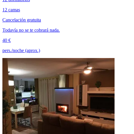
12 camas
Cancelación gratuita
Todavía no se te cobrará nada.
40 €
pers./noche (aprox.)