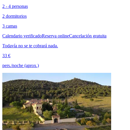
2 - 4 personas
2 dormitorios
3 camas
Calendario verificado
Reserva online
Cancelación gratuita
Todavía no se te cobrará nada.
33 €
pers./noche (aprox.)