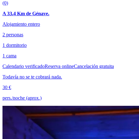
(0)
A 33.4 Km de Génave.
Alojamiento entero
2 personas
1 dormitorio
1 cama
Calendario verificado
Reserva online
Cancelación gratuita
Todavía no se te cobrará nada.
30 €
pers./noche (aprox.)