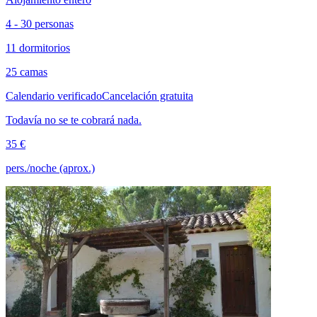
4 - 30 personas
11 dormitorios
25 camas
Calendario verificado
Cancelación gratuita
Todavía no se te cobrará nada.
35 €
pers./noche (aprox.)