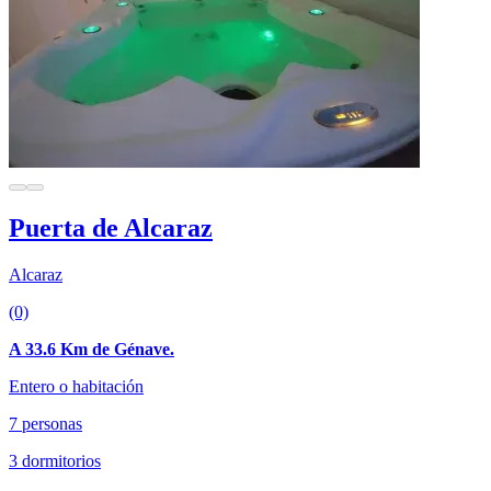
Puerta de Alcaraz
Alcaraz
(0)
A 33.6 Km de Génave.
Entero o habitación
7 personas
3 dormitorios