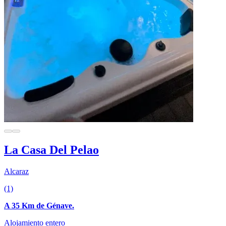
La Casa Del Pelao
Alcaraz
(1)
A 35 Km de Génave.
Alojamiento entero