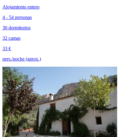
Alojamiento entero
4 - 54 personas
30 dormitorios
32 camas
33 €
pers./noche (aprox.)