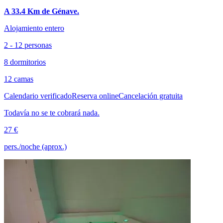
A 33.4 Km de Génave.
Alojamiento entero
2 - 12 personas
8 dormitorios
12 camas
Calendario verificado
Reserva online
Cancelación gratuita
Todavía no se te cobrará nada.
27 €
pers./noche (aprox.)