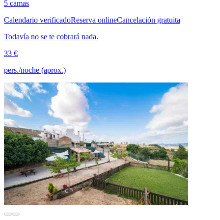
5 camas
Calendario verificado
Reserva online
Cancelación gratuita
Todavía no se te cobrará nada.
33 €
pers./noche (aprox.)