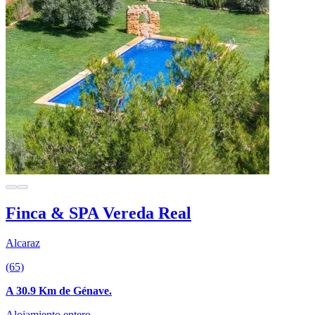
Finca & SPA Vereda Real
Alcaraz
(65)
A 30.9 Km de Génave.
Alojamiento entero