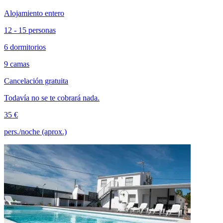
Alojamiento entero
12 - 15 personas
6 dormitorios
9 camas
Cancelación gratuita
Todavía no se te cobrará nada.
35 €
pers./noche (aprox.)