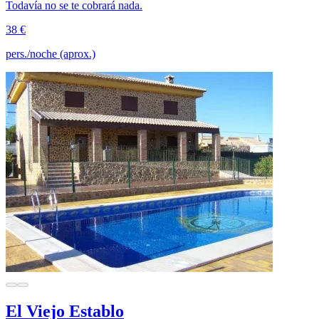
Todavía no se te cobrará nada.
38 €
pers./noche (aprox.)
El Viejo Establo