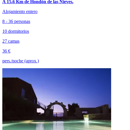
A 15.6 Km de Hondón de las Nieves.
Alojamiento entero
8 - 36 personas
10 dormitorios
27 camas
36 €
pers./noche (aprox.)