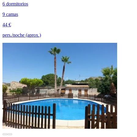
6 dormitorios
9 camas
44 €
pers./noche (aprox.)