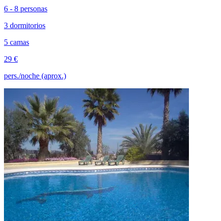
6 - 8 personas
3 dormitorios
5 camas
29 €
pers./noche (aprox.)