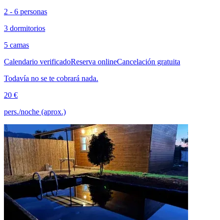
2 - 6 personas
3 dormitorios
5 camas
Calendario verificado
Reserva online
Cancelación gratuita
Todavía no se te cobrará nada.
20 €
pers./noche (aprox.)