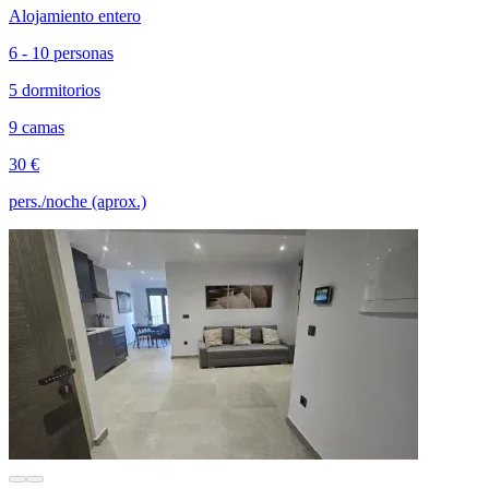
Alojamiento entero
6 - 10 personas
5 dormitorios
9 camas
30 €
pers./noche (aprox.)