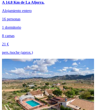
A 14.8 Km de La Aljorra.
Alojamiento entero
16 personas
1 dormitorio
8 camas
21 €
pers./noche (aprox.)