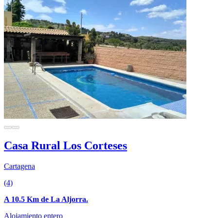
Casa Rural Los Corteses
Cartagena
(4)
A 10.5 Km de La Aljorra.
Alojamiento entero