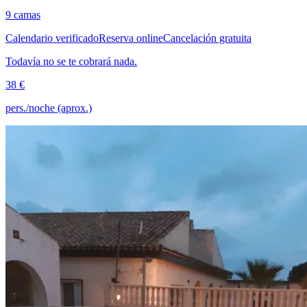
9 camas
Calendario verificado
Reserva online
Cancelación gratuita
Todavía no se te cobrará nada.
38 €
pers./noche (aprox.)