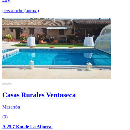
44 €
pers./noche (aprox.)
Casas Rurales Ventaseca
Mazarrón
(0)
A 25.7 Km de La Aljorra.