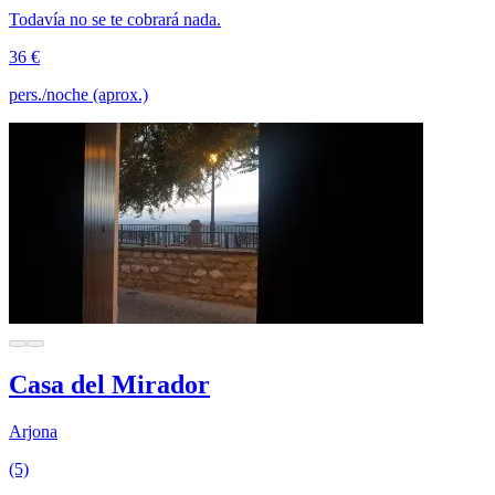
Todavía no se te cobrará nada.
36 €
pers./noche (aprox.)
Casa del Mirador
Arjona
(5)