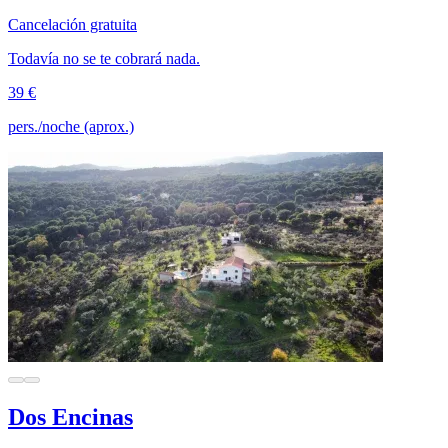
Cancelación gratuita
Todavía no se te cobrará nada.
39 €
pers./noche (aprox.)
Dos Encinas