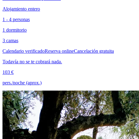
Alojamiento entero
1 - 4 personas
1 dormitorio
3 camas
Calendario verificado
Reserva online
Cancelación gratuita
Todavía no se te cobrará nada.
103 €
pers./noche (aprox.)