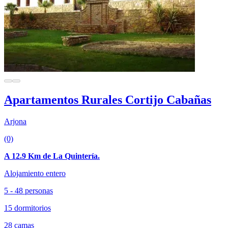
Apartamentos Rurales Cortijo Cabañas
Arjona
(0)
A 12.9 Km de La Quintería.
Alojamiento entero
5 - 48 personas
15 dormitorios
28 camas