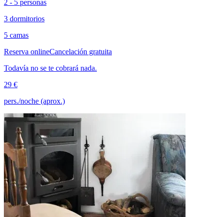
2 - 5 personas
3 dormitorios
5 camas
Reserva online
Cancelación gratuita
Todavía no se te cobrará nada.
29 €
pers./noche (aprox.)