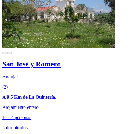
San José y Romero
Andújar
(2)
A 9.5 Km de La Quintería.
Alojamiento entero
1 - 14 personas
5 dormitorios