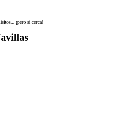
itos... ¡pero sí cerca!
avillas