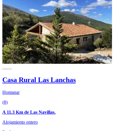
Casa Rural Las Lanchas
Hontanar
(8)
A 11.3 Km de Las Navillas.
Alojamiento entero