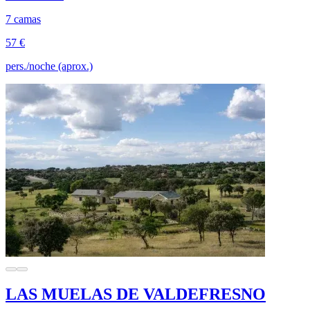
7 camas
57 €
pers./noche (aprox.)
LAS MUELAS DE VALDEFRESNO