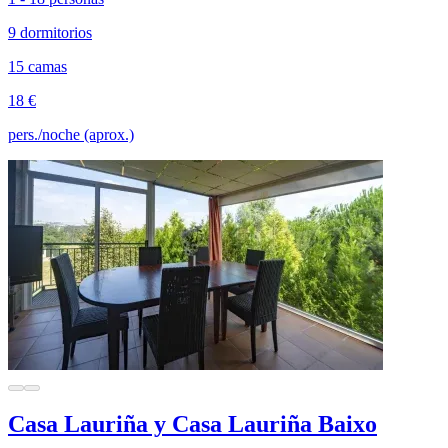
9 dormitorios
15 camas
18 €
pers./noche (aprox.)
Casa Lauriña y Casa Lauriña Baixo