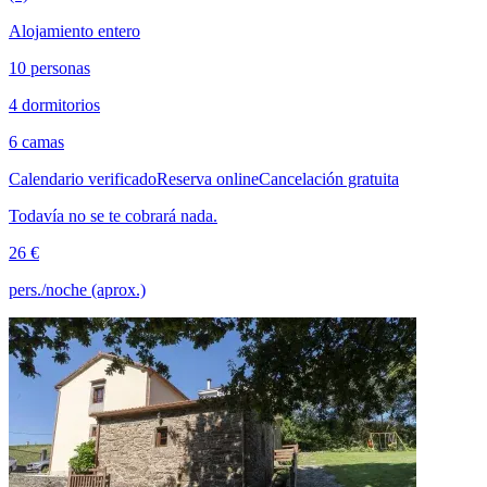
Alojamiento entero
10 personas
4 dormitorios
6 camas
Calendario verificado
Reserva online
Cancelación gratuita
Todavía no se te cobrará nada.
26 €
pers./noche (aprox.)