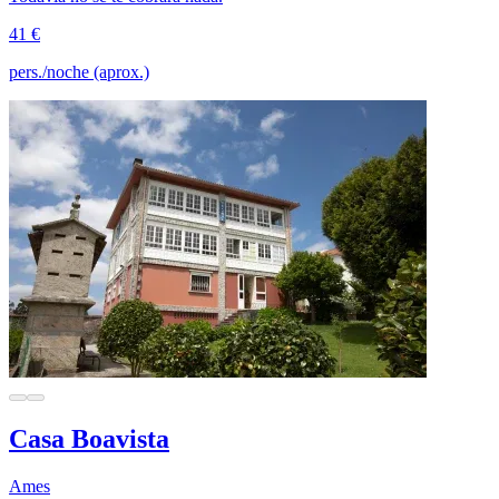
41 €
pers./noche (aprox.)
Casa Boavista
Ames