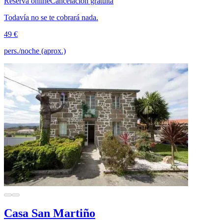
Reserva online
Cancelación gratuita
Todavía no se te cobrará nada.
49 €
pers./noche (aprox.)
Casa San Martiño