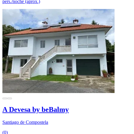
pers./noche (aprox.)
A Devesa by beBalmy
Santiago de Compostela
(0)