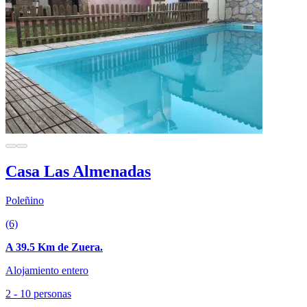
Casa Las Almenadas
Poleñino
(6)
A 39.5 Km de Zuera.
Alojamiento entero
2 - 10 personas