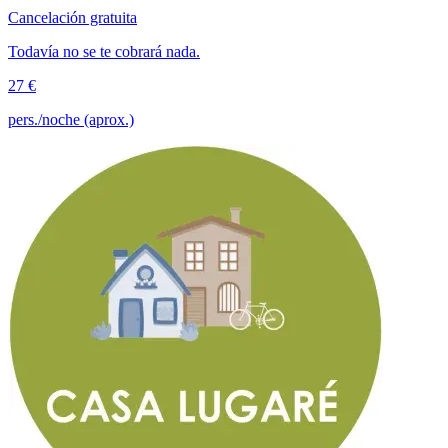
Cancelación gratuita
Todavía no se te cobrará nada.
27 €
pers./noche (aprox.)