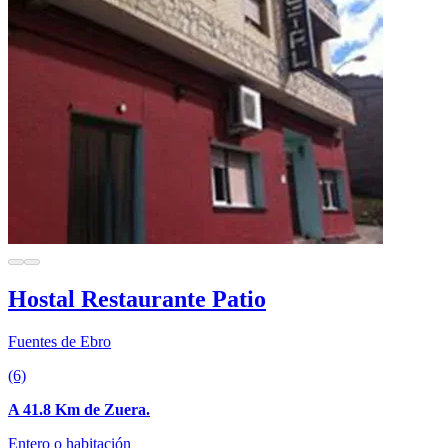
Hostal Restaurante Patio
Fuentes de Ebro
(6)
A 41.8 Km de Zuera.
Entero o habitación