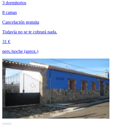
3 dormitorios
8 camas
Cancelación gratuita
Todavía no se te cobrará nada.
31 €
pers./noche (aprox.)