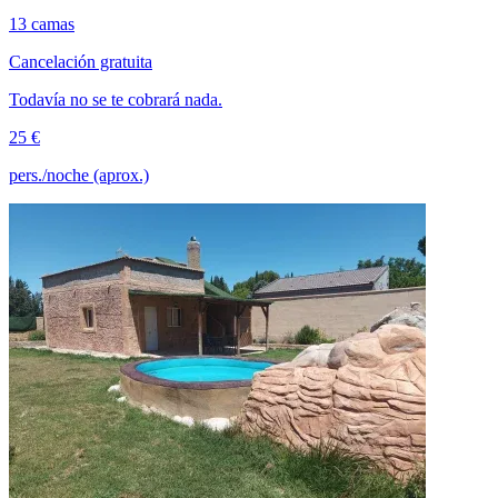
13 camas
Cancelación gratuita
Todavía no se te cobrará nada.
25 €
pers./noche (aprox.)