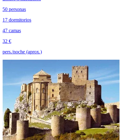
50 personas
17 dormitorios
47 camas
32 €
pers./noche (aprox.)