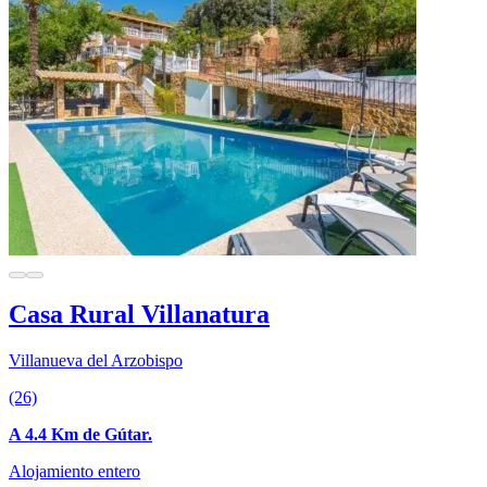
Casa Rural Villanatura
Villanueva del Arzobispo
(26)
A 4.4 Km de Gútar.
Alojamiento entero