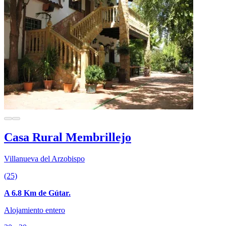
Casa Rural Membrillejo
Villanueva del Arzobispo
(25)
A 6.8 Km de Gútar.
Alojamiento entero