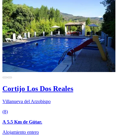
Cortijo Los Dos Reales
Villanueva del Arzobispo
(8)
A 5.5 Km de Gútar.
Alojamiento entero