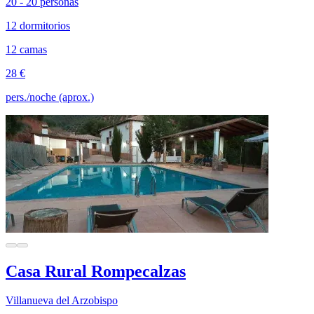
20 - 20 personas
12 dormitorios
12 camas
28 €
pers./noche (aprox.)
Casa Rural Rompecalzas
Villanueva del Arzobispo