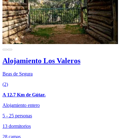
Alojamiento Los Valeros
Beas de Segura
(2)
A 12.7 Km de Gútar.
Alojamiento entero
5 - 25 personas
13 dormitorios
28 camas