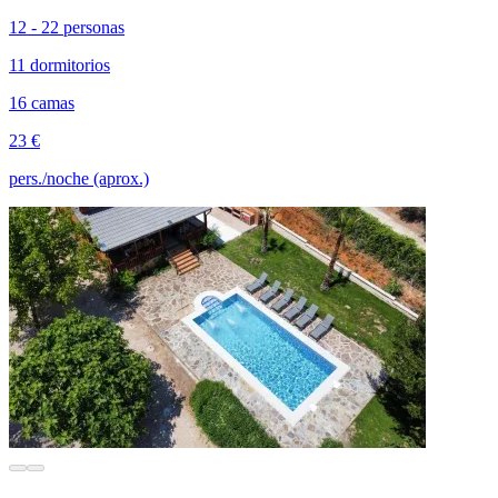
12 - 22 personas
11 dormitorios
16 camas
23 €
pers./noche (aprox.)