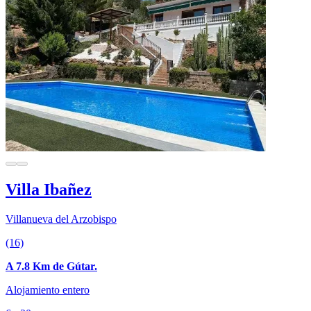
Villa Ibañez
Villanueva del Arzobispo
(16)
A 7.8 Km de Gútar.
Alojamiento entero