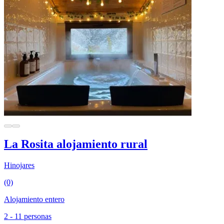
La Rosita alojamiento rural
Hinojares
(0)
Alojamiento entero
2 - 11 personas