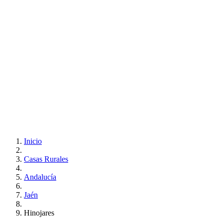
Inicio
Casas Rurales
Andalucía
Jaén
Hinojares