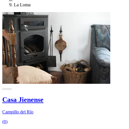
La Loma
Casa Jienense
Campillo del Río
(0)