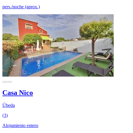
pers./noche (aprox.)
Casa Nico
Úbeda
(3)
Alojamiento entero