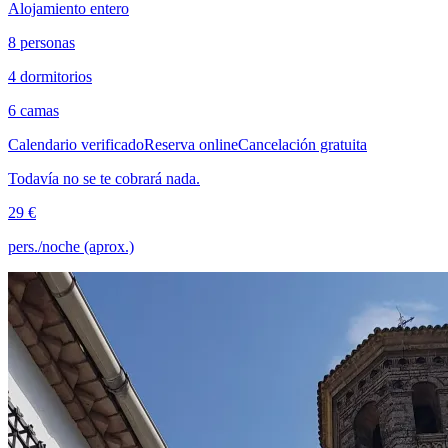
Alojamiento entero
8 personas
4 dormitorios
6 camas
Calendario verificado
Reserva online
Cancelación gratuita
Todavía no se te cobrará nada.
29 €
pers./noche (aprox.)