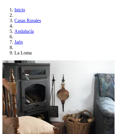
Inicio
Casas Rurales
Andalucía
Jaén
La Loma