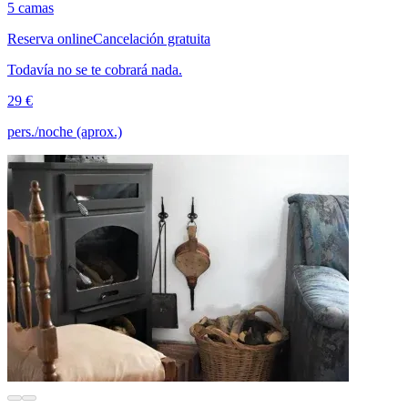
5 camas
Reserva online
Cancelación gratuita
Todavía no se te cobrará nada.
29 €
pers./noche (aprox.)