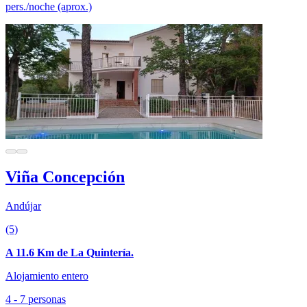
pers./noche (aprox.)
Viña Concepción
Andújar
(5)
A 11.6 Km de La Quintería.
Alojamiento entero
4 - 7 personas