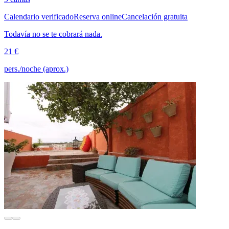
Calendario verificado
Reserva online
Cancelación gratuita
Todavía no se te cobrará nada.
21 €
pers./noche (aprox.)