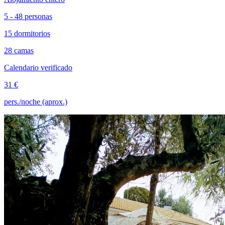
5 - 48 personas
15 dormitorios
28 camas
Calendario verificado
31 €
pers./noche (aprox.)