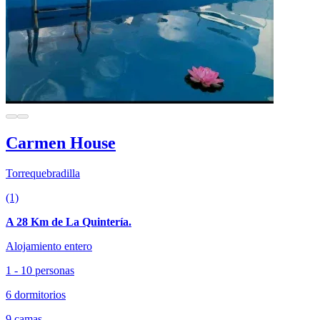
Carmen House
Torrequebradilla
(1)
A 28 Km de La Quintería.
Alojamiento entero
1 - 10 personas
6 dormitorios
9 camas