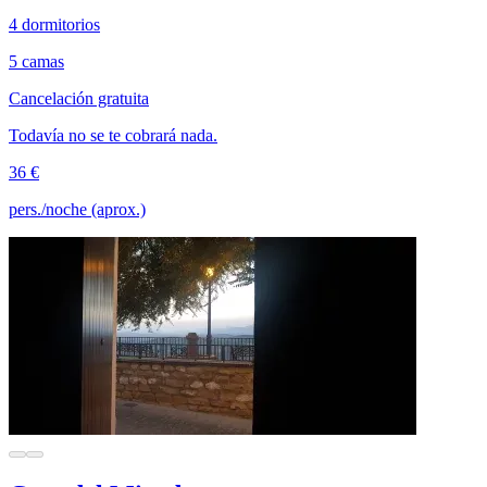
4 dormitorios
5 camas
Cancelación gratuita
Todavía no se te cobrará nada.
36 €
pers./noche (aprox.)