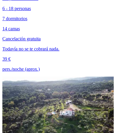
6 - 18 personas
7 dormitorios
14 camas
Cancelación gratuita
Todavía no se te cobrará nada.
39 €
pers./noche (aprox.)