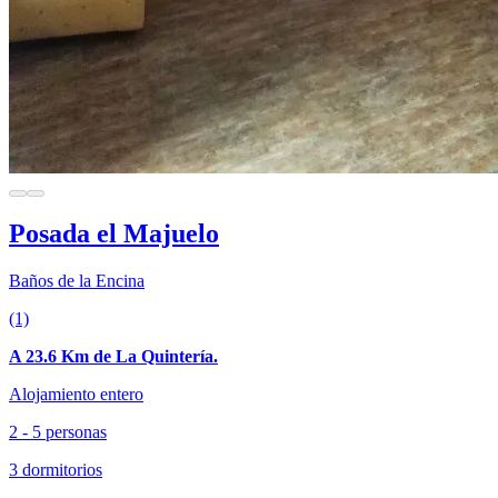
Posada el Majuelo
Baños de la Encina
(1)
A 23.6 Km de La Quintería.
Alojamiento entero
2 - 5 personas
3 dormitorios