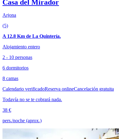
Casa del Mirador
Arjona
(5)
A 12.8 Km de La Quintería.
Alojamiento entero
2 - 10 personas
6 dormitorios
8 camas
Calendario verificado
Reserva online
Cancelación gratuita
Todavía no se te cobrará nada.
38 €
pers./noche (aprox.)