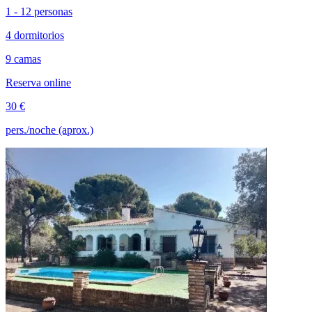
1 - 12 personas
4 dormitorios
9 camas
Reserva online
30 €
pers./noche (aprox.)