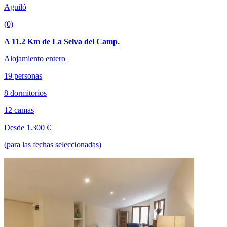
Aguiló
(0)
A 11.2 Km de La Selva del Camp.
Alojamiento entero
19 personas
8 dormitorios
12 camas
Desde 1.300 €
(para las fechas seleccionadas)