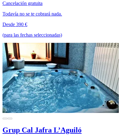
Cancelación gratuita
Todavía no se te cobrará nada.
Desde 390 €
(para las fechas seleccionadas)
Grup Cal Jafra L’Aguiló