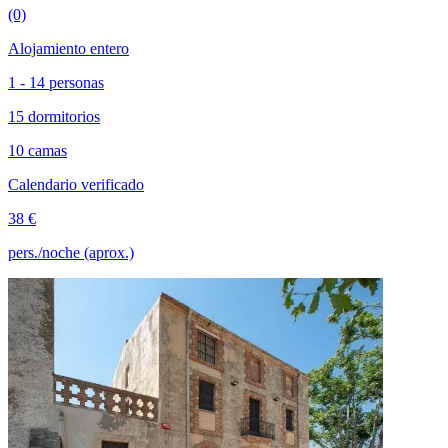
(0)
Alojamiento entero
1 - 14 personas
15 dormitorios
10 camas
Calendario verificado
38 €
pers./noche (aprox.)