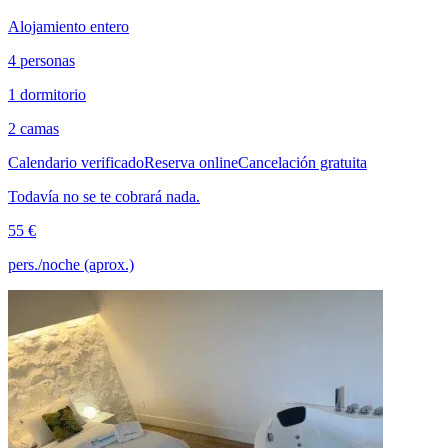
Alojamiento entero
4 personas
1 dormitorio
2 camas
Calendario verificado
Reserva online
Cancelación gratuita
Todavía no se te cobrará nada.
55 €
pers./noche (aprox.)