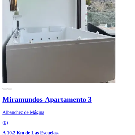
Miramundos-Apartamento 3
Albanchez de Mágina
(0)
A 10.2 Km de Las Escuelas.