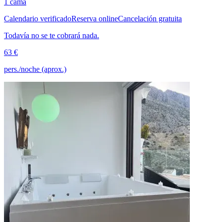
1 cama
Calendario verificado
Reserva online
Cancelación gratuita
Todavía no se te cobrará nada.
63 €
pers./noche (aprox.)