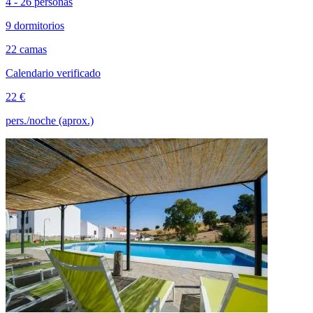
4 - 26 personas
9 dormitorios
22 camas
Calendario verificado
22 €
pers./noche (aprox.)