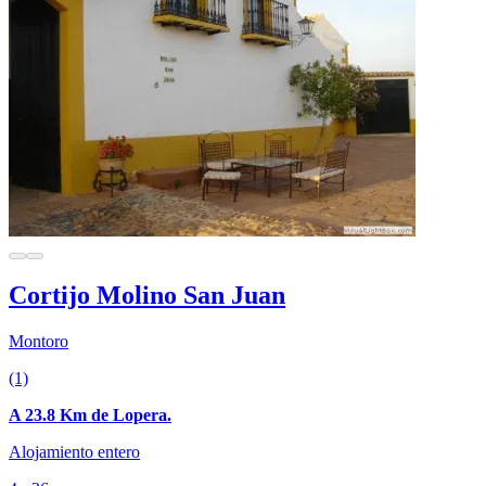
Cortijo Molino San Juan
Montoro
(1)
A 23.8 Km de Lopera.
Alojamiento entero