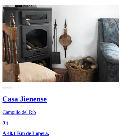
Casa Jienense
Campillo del Río
(0)
A 48.1 Km de Lopera.