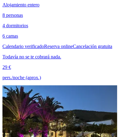
Alojamiento entero
8 personas
4 dormitorios
6 camas
Calendario verificado
Reserva online
Cancelación gratuita
Todavía no se te cobrará nada.
29 €
pers./noche (aprox.)