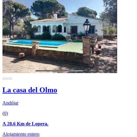
La casa del Olmo
Andújar
(0)
A 28.6 Km de Lopera.
Alojamiento entero