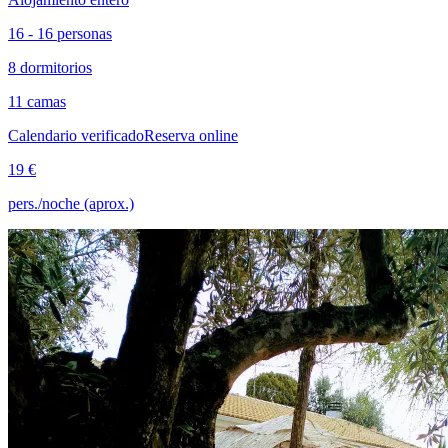
16 - 16 personas
8 dormitorios
11 camas
Calendario verificado
Reserva online
19 €
pers./noche (aprox.)