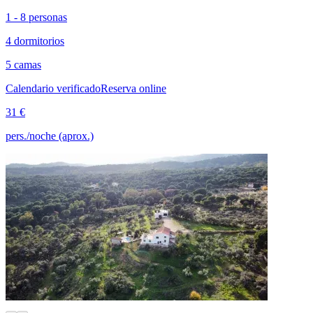
1 - 8 personas
4 dormitorios
5 camas
Calendario verificado
Reserva online
31 €
pers./noche (aprox.)