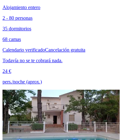
Alojamiento entero
2 - 80 personas
35 dormitorios
68 camas
Calendario verificado
Cancelación gratuita
Todavía no se te cobrará nada.
24 €
pers./noche (aprox.)