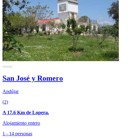
San José y Romero
Andújar
(2)
A 17.6 Km de Lopera.
Alojamiento entero
1 - 14 personas