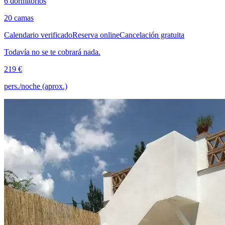
6 dormitorios
20 camas
Calendario verificado
Reserva online
Cancelación gratuita
Todavía no se te cobrará nada.
219 €
pers./noche (aprox.)