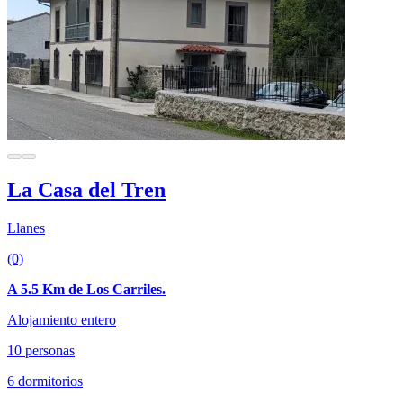
La Casa del Tren
Llanes
(0)
A 5.5 Km de Los Carriles.
Alojamiento entero
10 personas
6 dormitorios