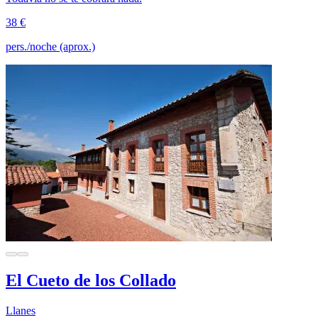
38 €
pers./noche (aprox.)
El Cueto de los Collado
Llanes