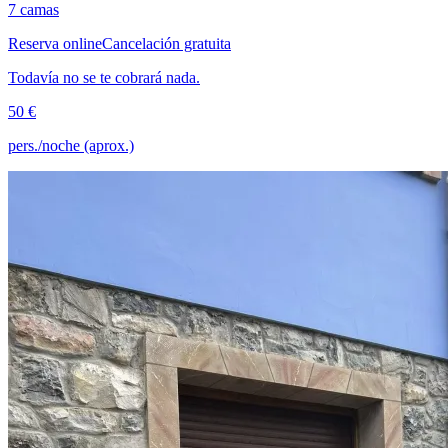
7 camas
Reserva online
Cancelación gratuita
Todavía no se te cobrará nada.
50 €
pers./noche (aprox.)