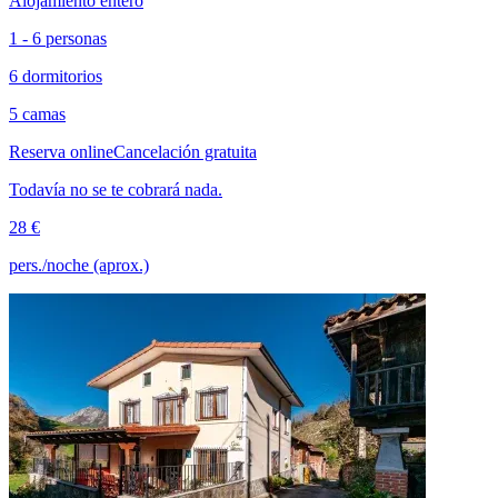
Alojamiento entero
1 - 6 personas
6 dormitorios
5 camas
Reserva online
Cancelación gratuita
Todavía no se te cobrará nada.
28 €
pers./noche (aprox.)