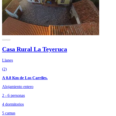
Casa Rural La Teyeruca
Llanes
(2)
A 0.8 Km de Los Carriles.
Alojamiento entero
2 - 6 personas
4 dormitorios
5 camas