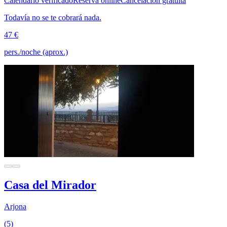
Calendario verificado
Reserva online
Cancelación gratuita
Todavía no se te cobrará nada.
47 €
pers./noche (aprox.)
Casa del Mirador
Arjona
(5)