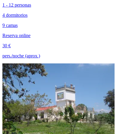
1 - 12 personas
4 dormitorios
9 camas
Reserva online
30 €
pers./noche (aprox.)