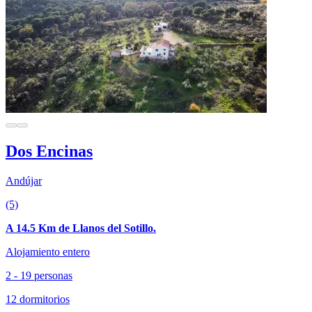
Dos Encinas
Andújar
(5)
A 14.5 Km de Llanos del Sotillo.
Alojamiento entero
2 - 19 personas
12 dormitorios