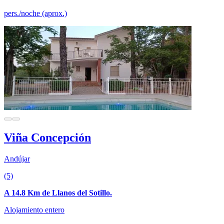
pers./noche (aprox.)
Viña Concepción
Andújar
(5)
A 14.8 Km de Llanos del Sotillo.
Alojamiento entero