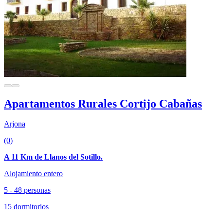
Apartamentos Rurales Cortijo Cabañas
Arjona
(0)
A 11 Km de Llanos del Sotillo.
Alojamiento entero
5 - 48 personas
15 dormitorios