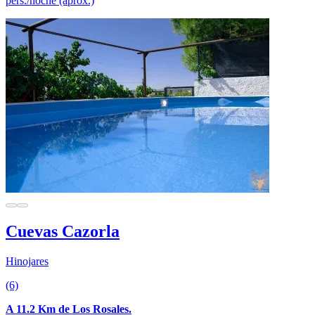
pers./noche (aprox.)
Cuevas Cazorla
Hinojares
(6)
A 11.2 Km de Los Rosales.