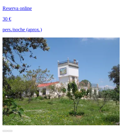
Reserva online
30 €
pers./noche (aprox.)