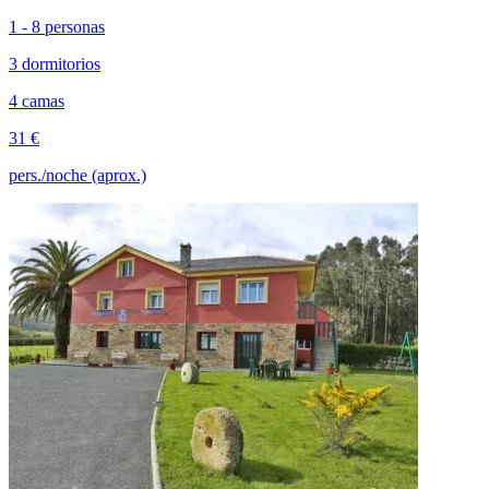
1 - 8 personas
3 dormitorios
4 camas
31 €
pers./noche (aprox.)