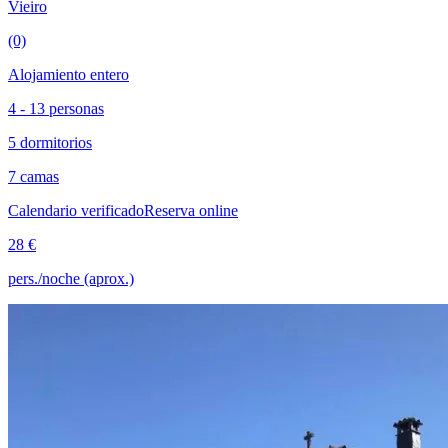
Vieiro
(0)
Alojamiento entero
4 - 13 personas
5 dormitorios
7 camas
Calendario verificado
Reserva online
28 €
pers./noche (aprox.)