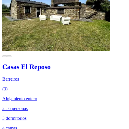
Casas El Reposo
Barreiros
(3)
Alojamiento entero
2 - 6 personas
3 dormitorios
4 camas