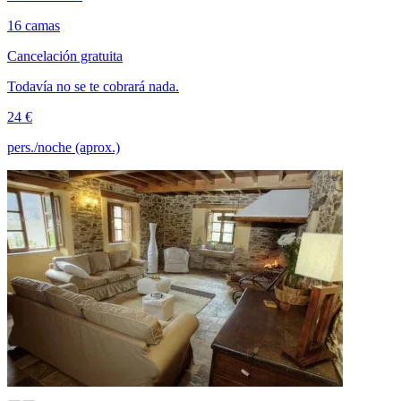
16 camas
Cancelación gratuita
Todavía no se te cobrará nada.
24 €
pers./noche (aprox.)