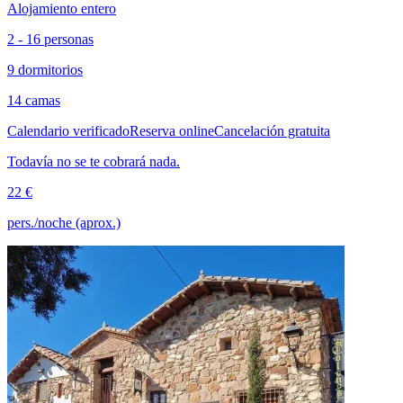
Alojamiento entero
2 - 16 personas
9 dormitorios
14 camas
Calendario verificado
Reserva online
Cancelación gratuita
Todavía no se te cobrará nada.
22 €
pers./noche (aprox.)