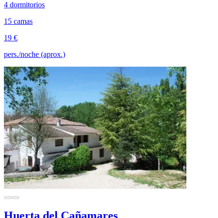
4 dormitorios
15 camas
19 €
pers./noche (aprox.)
Huerta del Cañamares