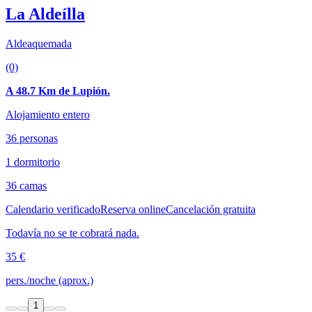
La Aldeílla
Aldeaquemada
(0)
A 48.7 Km de Lupión.
Alojamiento entero
36 personas
1 dormitorio
36 camas
Calendario verificado
Reserva online
Cancelación gratuita
Todavía no se te cobrará nada.
35 €
pers./noche (aprox.)
1