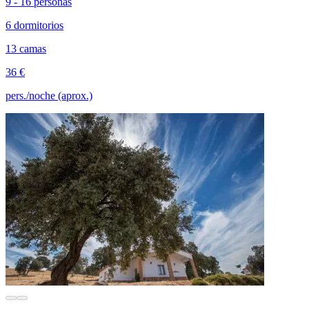
9 - 16 personas
6 dormitorios
13 camas
36 €
pers./noche (aprox.)