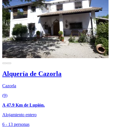
Alquería de Cazorla
Cazorla
(9)
A 47.9 Km de Lupión.
Alojamiento entero
6 - 13 personas