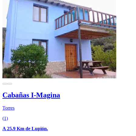
Cabañas I-Magina
Torres
(1)
A 25.9 Km de Lupión.