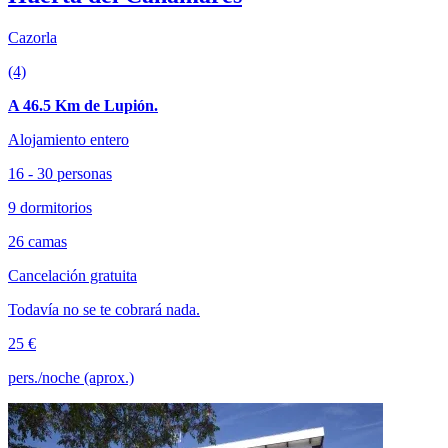
Cazorla
(4)
A 46.5 Km de Lupión.
Alojamiento entero
16 - 30 personas
9 dormitorios
26 camas
Cancelación gratuita
Todavía no se te cobrará nada.
25 €
pers./noche (aprox.)