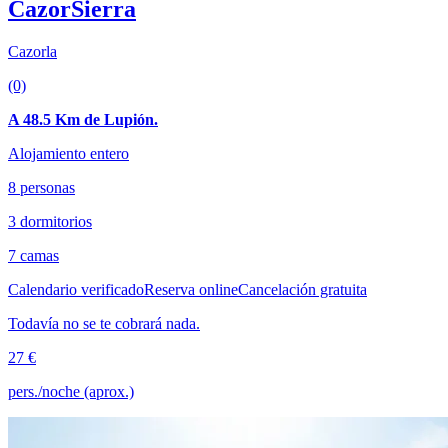
CazorSierra
Cazorla
(0)
A 48.5 Km de Lupión.
Alojamiento entero
8 personas
3 dormitorios
7 camas
Calendario verificado
Reserva online
Cancelación gratuita
Todavía no se te cobrará nada.
27 €
pers./noche (aprox.)