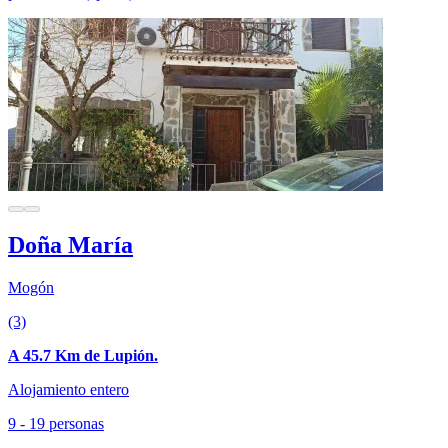
Doña María
Mogón
(3)
A 45.7 Km de Lupión.
Alojamiento entero
9 - 19 personas