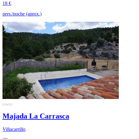
18 €
pers./noche (aprox.)
Majada La Carrasca
Villacarrillo