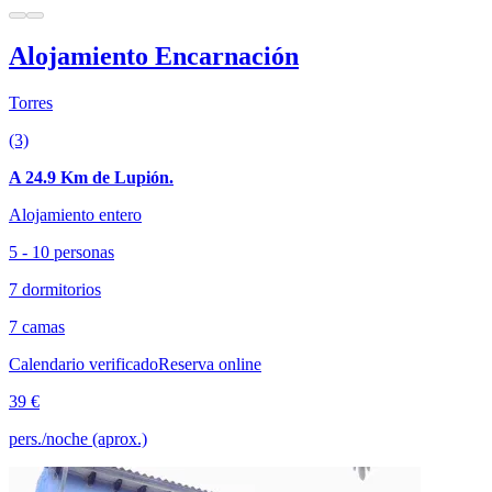
Alojamiento Encarnación
Torres
(3)
A 24.9 Km de Lupión.
Alojamiento entero
5 - 10 personas
7 dormitorios
7 camas
Calendario verificado
Reserva online
39 €
pers./noche (aprox.)