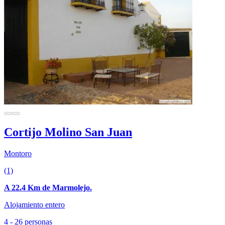
Cortijo Molino San Juan
Montoro
(1)
A 22.4 Km de Marmolejo.
Alojamiento entero
4 - 26 personas