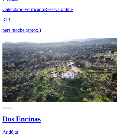
Calendario verificado
Reserva online
31 €
pers./noche (aprox.)
Dos Encinas
Andújar