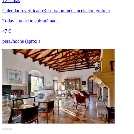
12 camas
Calendario verificado
Reserva online
Cancelación gratuita
Todavía no se te cobrará nada.
47 €
pers./noche (aprox.)