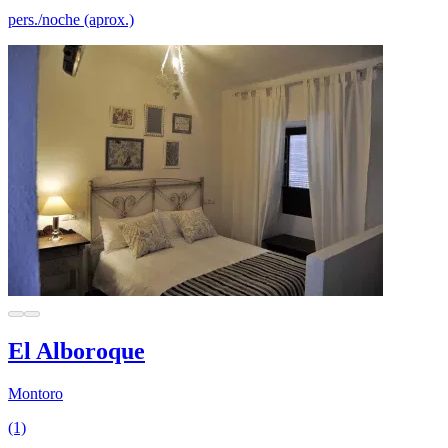
pers./noche (aprox.)
El Alboroque
Montoro
(1)