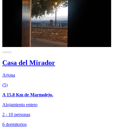
Casa del Mirador
Arjona
(5)
A 15.8 Km de Marmolejo.
Alojamiento entero
2 - 10 personas
6 dormitorios