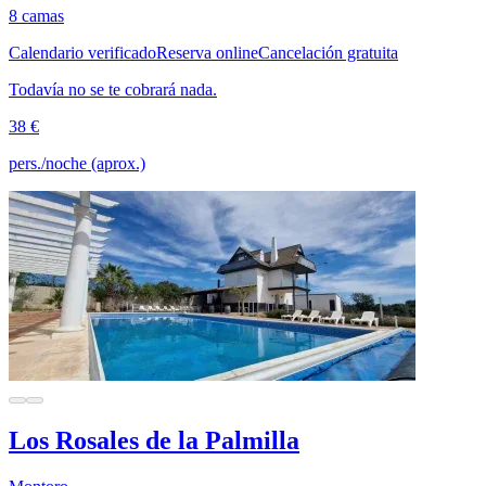
8 camas
Calendario verificado
Reserva online
Cancelación gratuita
Todavía no se te cobrará nada.
38 €
pers./noche (aprox.)
Los Rosales de la Palmilla