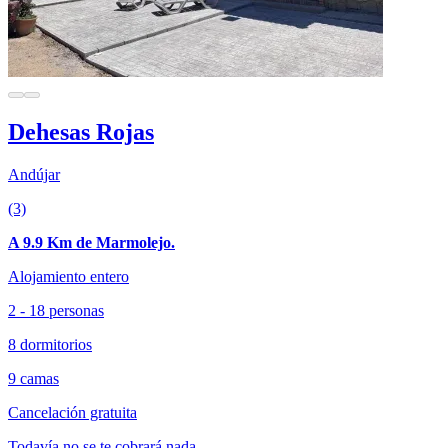
Dehesas Rojas
Andújar
(3)
A 9.9 Km de Marmolejo.
Alojamiento entero
2 - 18 personas
8 dormitorios
9 camas
Cancelación gratuita
Todavía no se te cobrará nada.